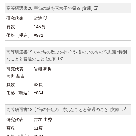
高等研選書20 宇宙の謎を素粒子で探る [文庫]
政池 明
145頁
¥972
高等研選書19 いのちの歴史を探そう-君のいのちの不思議 :特別
なことと普通のこと [文庫]
岩槻 邦男
岡田 益吉
82頁
¥864
高等研選書18 宇宙の仕組み :特別なことと普通のこと [文庫]
古在 由秀
51頁