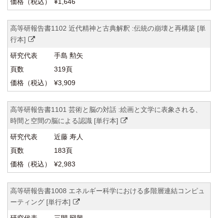
¥1,646
高等研報告書1102 近代精神と古典解釈 :伝統の崩壊と再構築 [単
行本]
手島 勲矢
319頁
¥3,909
高等研報告書1101 芸術と脳の対話 :絵画と文学に表象される、
時間と空間の脳による認識 [単行本]
近藤 寿人
183頁
¥2,983
高等研報告書1008 エネルギー科学における多階層連結コンピュ
ーティング [単行本]