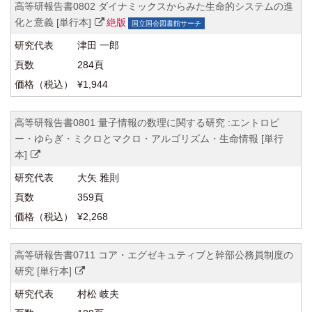
高等研報告書0802 ダイナミックスからみた生命的システムの進
化と意義 [単行本]
絶版
国立国会図書館サーチ
津田 一郎
284頁
¥1,944
高等研報告書0801 量子情報の数理に関する研究 :エントロピ
ー・ゆらぎ・ミクロとマクロ・アルゴリズム・生命情報 [単行
本]
大矢 雅則
359頁
¥2,268
高等研報告書0711 コア・エグゼキュティブと幹部公務員制度の
研究 [単行本]
村松 岐夫