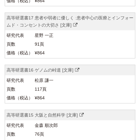
¥864
高等研選書17 患者や弱者に優しく :患者中心の医療とインフォー
ムド・コンセントの大切さ [文庫]
星野 一正
91頁
¥864
高等研選書16 ゲノムの峠道 [文庫]
松原 謙一
117頁
¥864
高等研選書15 大阪と自然科学 [文庫]
金森 順次郎
76頁