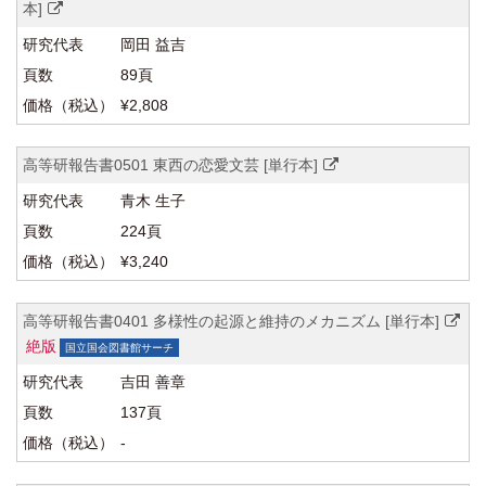
本]
岡田 益吉
89頁
¥2,808
高等研報告書0501 東西の恋愛文芸 [単行本]
青木 生子
224頁
¥3,240
高等研報告書0401 多様性の起源と維持のメカニズム [単行本]
絶版
国立国会図書館サーチ
吉田 善章
137頁
-