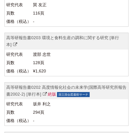
巽 友正
116頁
-
高等研報告書0203 環境と食料生産の調和に関する研究 [単行
本]
渡部 忠世
128頁
¥1,620
高等研報告書0202 高度情報化社会の未来学(国際高等研究所報告
書2002-2) [単行本]
絶版
国立国会図書館サーチ
坂井 利之
294頁
-