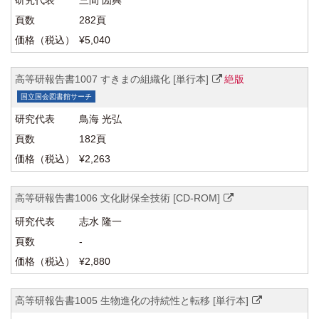
三間 圀興
282頁
¥5,040
高等研報告書1007 すきまの組織化 [単行本]
絶版
国立国会図書館サーチ
鳥海 光弘
182頁
¥2,263
高等研報告書1006 文化財保全技術 [CD-ROM]
志水 隆一
-
¥2,880
高等研報告書1005 生物進化の持続性と転移 [単行本]