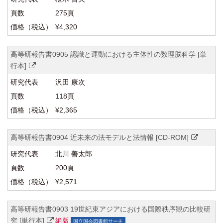
275頁
¥4,320
高等研報告書0905 認識と運動における主体性の数理脳科学 [単
行本]
沢田 康次
118頁
¥2,365
高等研報告書0904 近未来の法モデルと法情報 [CD-ROM]
北川 善太郎
200頁
¥2,571
高等研報告書0903 19世紀東アジアにおける国際秩序観の比較研
究 [単行本]
絶版
国立国会図書館サーチ