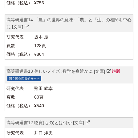
¥756
高等研選書14 「農」の世界の意味 :「農」と「生」の相関を中心
に [文庫]
坂本 慶一
128頁
¥864
高等研選書13 美しいノイズ :数学を身近かに [文庫]
絶版
国立国会図書館サーチ
飛田 武幸
60頁
¥540
高等研選書12 物質(もの)とは何か [文庫]
井口 洋夫