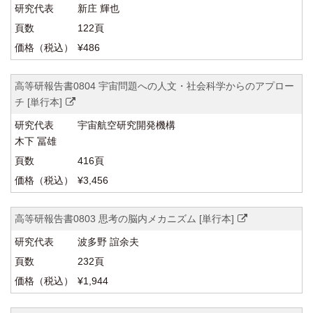
新庄 輝也
122頁
¥486
高等研報告書0804 宇宙問題への人文・社会科学からのアプロー
チ [単行本]
宇宙航空研究開発機構
木下 冨雄
416頁
¥3,456
高等研報告書0803 思考の脳内メカニズム [単行本]
波多野 誼余夫
232頁
¥1,944