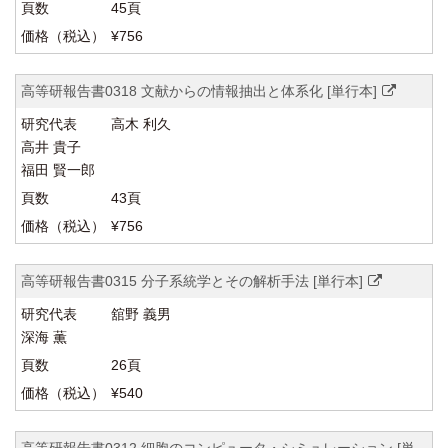
45頁
¥756
高等研報告書0318 文献からの情報抽出と体系化 [単行本]
高木 利久
高井 貴子
福田 賢一郎
43頁
¥756
高等研報告書0315 分子系統学とその解析手法 [単行本]
舘野 義男
深海 薫
26頁
¥540