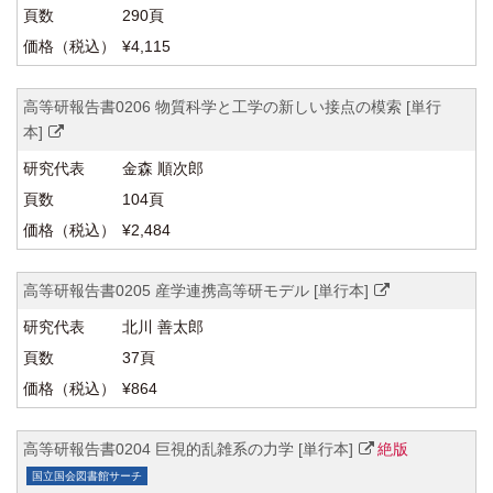
290頁
¥4,115
高等研報告書0206 物質科学と工学の新しい接点の模索 [単行
本]
金森 順次郎
104頁
¥2,484
高等研報告書0205 産学連携高等研モデル [単行本]
北川 善太郎
37頁
¥864
高等研報告書0204 巨視的乱雑系の力学 [単行本]
絶版
国立国会図書館サーチ