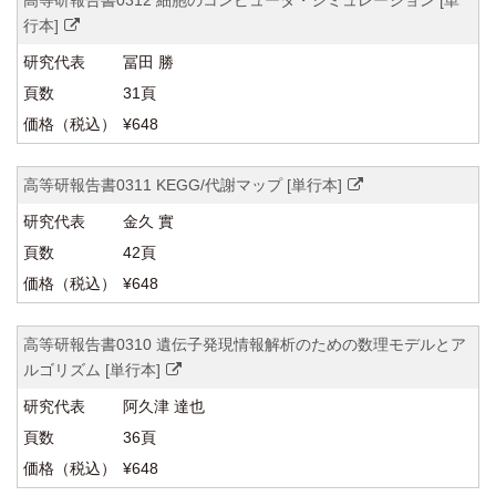
高等研報告書0312 細胞のコンピュータ・シミュレーション [単
行本]
冨田 勝
31頁
¥648
高等研報告書0311 KEGG/代謝マップ [単行本]
金久 實
42頁
¥648
高等研報告書0310 遺伝子発現情報解析のための数理モデルとア
ルゴリズム [単行本]
阿久津 達也
36頁
¥648