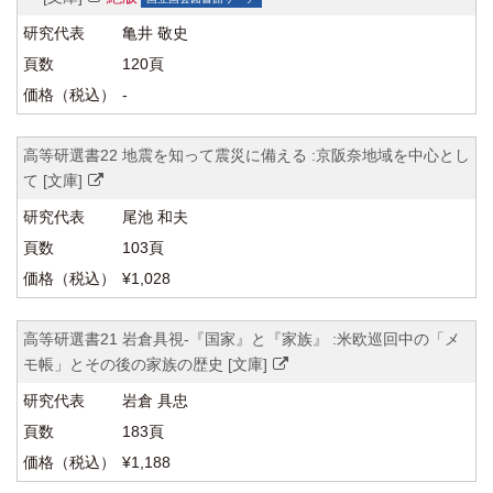
亀井 敬史
120頁
-
高等研選書22 地震を知って震災に備える :京阪奈地域を中心とし
て [文庫]
尾池 和夫
103頁
¥1,028
高等研選書21 岩倉具視-『国家』と『家族』 :米欧巡回中の「メ
モ帳」とその後の家族の歴史 [文庫]
岩倉 具忠
183頁
¥1,188