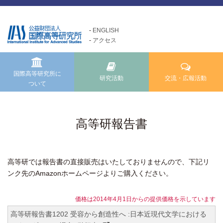
ENGLISH
アクセス
国際高等研究所について
交流・広報活動
研究活動
Exchange and Public
Research Activities
About us
Relations Activities
国際高等研究所に
研究活動
交流・広報活動
ついて
国際高等研究所についてTOP
研究活動TOP
交流・広報活動TOP
メッセージ
研究事業方針
けいはんな「ゲーテの会」
基本理念・ミッション
自主研究
高等研報告書
けいはんな「meta鼎談」
設立経緯・歩み
公募研究・その他の研究
けいはんな「市民懇談」
組織・運営について
研究活動成果
高等研では報告書の直接販売はいたしておりませんので、下記リ
IIAS塾ジュニアセミナー
情報公開
ンク先のAmazonホームページよりご購入ください。
けいはんな「エジソンの会」
施設の紹介
フォーラム・シンポジウム
価格は2014年4月1日からの提供価格を示しています
高等研ライブラリー
高等研報告書1202 受容から創造性へ :日本近現代文学における