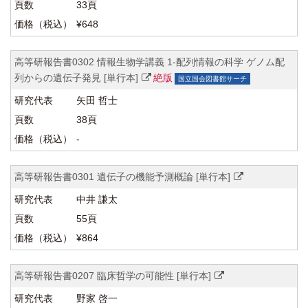
33頁
¥648
高等研報告書0302 情報生物学講義 1-配列情報の科学 ゲノム配
列からの遺伝子発見 [単行本]
絶版
国立国会図書館サーチ
矢田 哲士
38頁
-
高等研報告書0301 遺伝子の機能予測概論 [単行本]
中井 謙太
55頁
¥864
高等研報告書0207 臨床哲学の可能性 [単行本]
野家 啓一