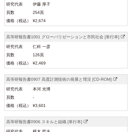
伊藤 厚子
254頁
¥2,674
高等研報告書1001 グローバリゼーションと市民社会 [単行本]
仁科 一彦
126頁
¥2,469
高等研報告書0907 高度計測技術の発展と埋没 [CD-ROM]
本河 光博
-
¥3,601
高等研報告書0906 スキルと組織 [単行本]
椹木 哲夫