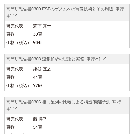
高等研報告書0309 ESTのゲノムへの写像技術とその周辺 [単行
本]
森下 真一
30頁
¥648
高等研報告書0308 連鎖解析の理論と実際 [単行本]
鎌谷 直之
44頁
¥756
高等研報告書0306 相同配列の比較による構造/機能予測 [単行
本]
藤 博幸
34頁