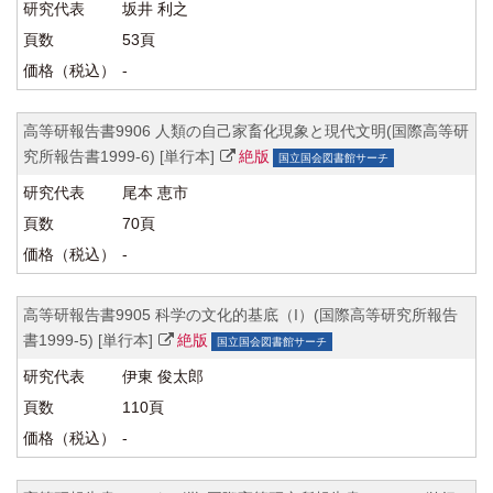
坂井 利之
53頁
-
高等研報告書9906 人類の自己家畜化現象と現代文明(国際高等研
究所報告書1999-6) [単行本]
絶版
国立国会図書館サーチ
尾本 恵市
70頁
-
高等研報告書9905 科学の文化的基底（I）(国際高等研究所報告
書1999-5) [単行本]
絶版
国立国会図書館サーチ
伊東 俊太郎
110頁
-