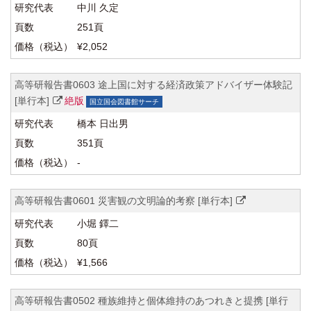
中川 久定
251頁
¥2,052
高等研報告書0603 途上国に対する経済政策アドバイザー体験記
[単行本]
絶版
国立国会図書館サーチ
橋本 日出男
351頁
-
高等研報告書0601 災害観の文明論的考察 [単行本]
小堀 鐸二
80頁
¥1,566
高等研報告書0502 種族維持と個体維持のあつれきと提携 [単行