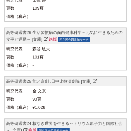
山極 壽一
109頁
-
高等研選書26 生活習慣病の面白健康科学～元気に生きるための
食事と運動～ [文庫]
絶版
国立国会図書館サーチ
森谷 敏夫
101頁
-
高等研選書25 能と京劇 :日中比較演劇論 [文庫]
金 文京
93頁
¥1,028
高等研選書24 核なき世界を生きる～トリウム原子力と国際社会
～ [文庫]
絶版
国立国会図書館サーチ