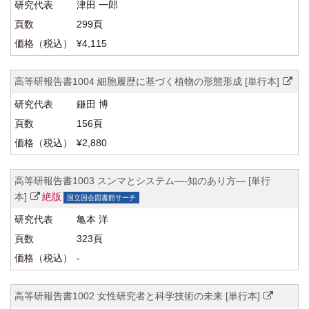
津田 一郎
299頁
¥4,115
高等研報告書1004 細胞履歴に基づく植物の形態形成 [単行本]
鎌田 博
156頁
¥2,880
高等研報告書1003 スンマとシステム―-知のあり方― [単行
本]
絶版
国立国会図書館サーチ
亀本 洋
323頁
-
高等研報告書1002 女性研究者と科学技術の未来 [単行本]