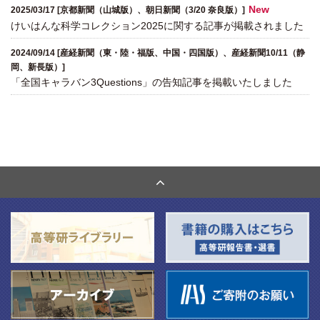
関係機関との連携
New
2025/03/17 [京都新聞（山城版）、朝日新聞（3/20 奈良版）]
けいはんな科学コレクション2025に関する記事が掲載されました
2024/09/14 [産経新聞（東・陸・福版、中国・四国版）、産経新聞10/11（静
岡、新長版）]
「全国キャラバン3Questions」の告知記事を掲載いたしました