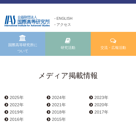
ENGLISH
アクセス
国際高等研究所について
交流・広報活動
研究活動
Exchange and Public
Research Activities
About us
Relations Activities
国際高等研究所に
研究活動
交流・広報活動
ついて
国際高等研究所についてTOP
研究活動TOP
交流・広報活動TOP
メッセージ
研究事業方針
けいはんな「ゲーテの会」
基本理念・ミッション
自主研究
メディア掲載情報
けいはんな「meta鼎談」
設立経緯・歩み
公募研究・その他の研究
けいはんな「市民懇談」
組織・運営について
研究活動成果
2025年
2024年
2023年
IIAS塾ジュニアセミナー
情報公開
2022年
2021年
2020年
けいはんな「エジソンの会」
2019年
2018年
2017年
施設の紹介
2016年
2015年
フォーラム・シンポジウム
高等研ライブラリー