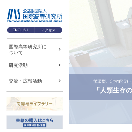
ENGLISH
アクセス
国際高等研究所に
ついて
国際高等研究所に
ついて
About us
研究活動
国際高等研究所について
交流・広報活動
循環型、定常経済社
TOP
「人類生存の
メッセージ
基本理念・ミッション
設立経緯・歩み
組織・運営について