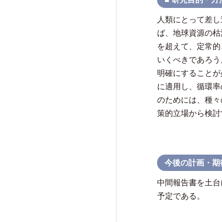
研究活動成果
人類にとって差し
ば、地球資源の枯
を超えて、定常的
いくべきであろう
明確にすることが
交流・広報活動
に適用し、循環率
Exchange and Public
Relations Activities
のためには、種々
策的立場から検討
交流・広報活動TOP
けいはんな「ゲーテの会」
今後の計画・期
けいはんな「meta鼎談」
中間報告書を土台
けいはんな「市民懇談」
予定である。
IIAS塾ジュニアセミナー