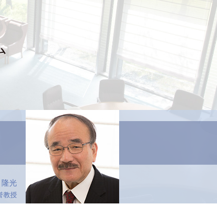
ム
 隆光
誉教授