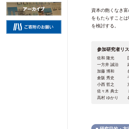
情報公開
資本の飽くなき富
施設の紹介
をもたらすことは
を検討する。
参加研究者リ
研究活動
佐和 隆光
一方井 誠治
Research Activities
加藤 博和
倉阪 秀史
小西 哲之
研究活動TOP
佐々木 典士
高村 ゆかり
研究事業方針
自主研究
公募研究・その他の研究
■ 研究目的・方