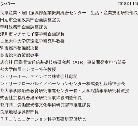
メンバー
2018.01.1
良県産業・雇用振興部産業振興総合センター 生活・産業技術研究部長
田辺市企画政策部企画調整室長
華町総務部企画調整課長
津川市マチオモイ部学研企画課長
古屋大学大学院環境学研究科教授
駒市都市整備部次長
良市総合政策部参事
式会社 国際電気通信基礎技術研究所（ATR）事業開発室担当部長
都大学白眉センター特任教授
ントリーホールディングス株式会社顧問
ントリーグローバルイノベーションセンター株式会社取締役会長
都大学学際融合教育研究推進センター長・大学院情報学研究科教授
式会社京都総合経済研究所取締役調査部長
都府商工労働観光部文化学術研究都市推進課長
良県地域振興部部長
ＴＴコミュニケーション科学基礎研究所所長