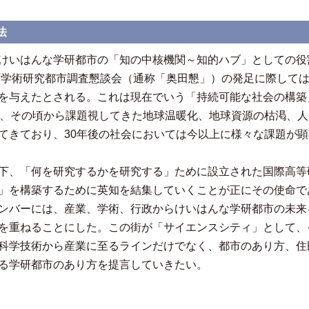
法
けいはんな学研都市の「知の中核機関～知的ハブ」としての役
関西学術研究都市調査懇談会（通称「奥田懇」）の発足に際しては
を与えたとされる。これは現在でいう「持続可能な社会の構築
し、その頃から課題視してきた地球温暖化、地球資源の枯渇、
てきており、30年後の社会においては今以上に様々な課題が
下、「何を研究するかを研究する」ために設立された国際高等
」を構築するために英知を結集していくことが正にその使命であ
ンバーには、産業、学術、行政からけいはんな学研都市の未来
を重ねることにした。この街が「サイエンスシティ」として、
科学技術から産業に至るラインだけでなく、都市のあり方、住
る学研都市のあり方を提言していきたい。