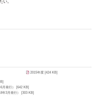
たい。
2015年度 [424 KB]
B]
行） [642 KB]
月発行） [303 KB]