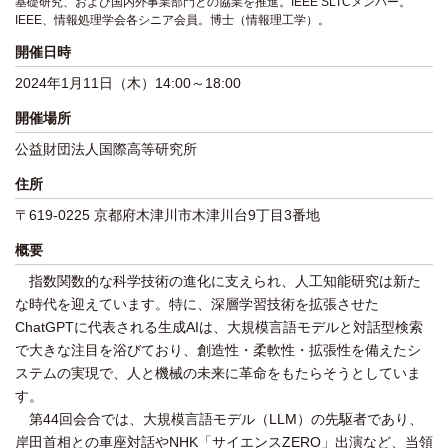
基礎研究、および国内外事業部門との協業を推進。IEEE SLTCメンバー。
IEEE、情報処理学会各シニア会員。博士（情報理工学）。
開催日時
2024年1月11日（木）14:00～18:00
開催場所
公益財団法人国際高等研究所
住所
〒619-0225 京都府木津川市木津川台9丁目3番地
概要
指数関数的な科学技術の進化に支えられ、人工知能研究は新た
な時代を迎えています。特に、深層学習技術を拡張させた
ChatGPTに代表される生成AIは、大規模言語モデルと対話型検索
で大きな注目を浴びており、創造性・柔軟性・拡張性を備えたシ
ステムの実現で、人と機械の未来に革命をもたらそうとしていま
す。
第44回会合では、大規模言語モデル（LLM）の先駆者であり、
岸田首相との車座対話やNHK「サイエンスZERO」出演など、当領