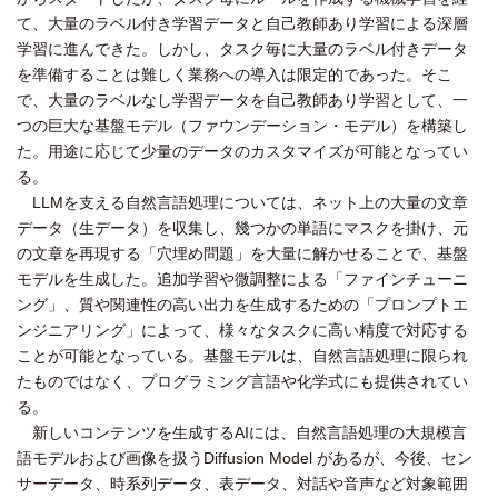
て、大量のラベル付き学習データと自己教師あり学習による深層
学習に進んできた。しかし、タスク毎に大量のラベル付きデータ
を準備することは難しく業務への導入は限定的であった。そこ
で、大量のラベルなし学習データを自己教師あり学習として、一
つの巨大な基盤モデル（ファウンデーション・モデル）を構築し
た。用途に応じて少量のデータのカスタマイズが可能となってい
る。
LLMを支える自然言語処理については、ネット上の大量の文章
データ（生データ）を収集し、幾つかの単語にマスクを掛け、元
の文章を再現する「穴埋め問題」を大量に解かせることで、基盤
モデルを生成した。追加学習や微調整による「ファインチューニ
ング」、質や関連性の高い出力を生成するための「プロンプトエ
ンジニアリング」によって、様々なタスクに高い精度で対応する
ことが可能となっている。基盤モデルは、自然言語処理に限られ
たものではなく、プログラミング言語や化学式にも提供されてい
る。
新しいコンテンツを生成するAIには、自然言語処理の大規模言
語モデルおよび画像を扱うDiffusion Model があるが、今後、セン
サーデータ、時系列データ、表データ、対話や音声など対象範囲