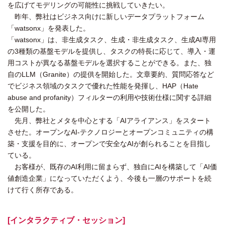
を広げてモデリングの可能性に挑戦していきたい。
昨年、弊社はビジネス向けに新しいデータプラットフォーム
「watsonx」を発表した。
「watsonx」は、非生成タスク、生成・非生成タスク、生成AI専用
の3種類の基盤モデルを提供し、タスクの特長に応じて、導入・運
用コストが異なる基盤モデルを選択することができる。また、独
自のLLM（Granite）の提供を開始した。文章要約、質問応答など
でビジネス領域のタスクで優れた性能を発揮し、HAP（Hate
abuse and profanity）フィルターの利用や技術仕様に関する詳細
を公開した。
先月、弊社とメタを中心とする「AIアライアンス」をスタート
させた。オープンなAI-テクノロジーとオープンコミュニティの構
築・支援を目的に、オープンで安全なAIが創られることを目指し
ている。
お客様が、既存のAI利用に留まらず、独自にAIを構築して「AI価
値創造企業」になっていただくよう、今後も一層のサポートを続
けて行く所存である。
[インタラクティブ・セッション]