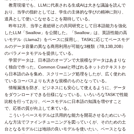
教育現場でも、LLMに代表される生成AIは大きな議論を読んで
おり、当学の指針としては、学生の主体的な学びの精神に則り、
道具として使いこなせることを期待している。
昨年12月、当学と産総研との共同研究として日本語能力を強化
したLLM「Swallow」を公開した。「Swallow」は、英語性能の高
いモデル（Llama2）をベースに採用し、TASKに応じてベースモデ
ルのデータ容量の異なる商用利用が可能な3種類（7B,13B,20B）
のパラメータモデルを提供している。
学習データは、日本語のオープンで大規模なデータはあまりな
く独自で作った。Common Crawlと呼ばれるネットのテキストか
ら日本語のみを集め、スクリーニング処理をしたが、広く使われ
ているコーパスよりも大きな規模のものとなっている。
情報漏洩を防ぎ、ビジネスにも安心して使えるように、データ
をダウンロードできる仕様になっている。いろいろなTASKで性能
比較を行っており、ベースモデルに日本語の知識を増やすこと
で、応答の質が向上して来ている。
こういうベースモデルは汎用的な能力を開花させるためにいろ
んな方法でファインチューニングを図っていくが、そのための土
台となるモデルには地頭の良いモデルを使いたい。ベースとなる