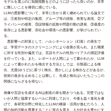
モデルを選ぶのに知能指数をどのように計ったら良いのか、非常
に難しいことを痛切に感じている。
LLMの悪影響について、非常に分かり易く纏められている論文で
は、①差別や特定の集団、グループ等の排除、有害な表現、②プ
ライバシーの侵害、③誤情報の拡散や問題行動の誘発、③過度の
依存による悪影響、④社会や環境への悪影響、が挙げられてい
る。
悪影響への対策として、ハルシネーション（幻覚）の発生で
は、学習データのスクリーニングにより改善が見られ、また職業
に対する性別や偏見では、言語モデルの性別バイアスの測定評価
を行っている。また、レポートが人間によって書かれたか、LLM
によって書かれたかを検出する方法としては、分類器による検
出、尤度(ゆうど)に基づく検出、透かしによる検出などがあるが、
技術の進歩を止めることは難しく、生成と検出はいたちごっこの
関係にならざるを得ない。
画像や言語を生成するAIは創造の扉を開きつつある。完璧ではな
いが人間と協業するレベルに到達しており、今後も益々進化を遂
げて、各研究分野に特化したLLMの構築・活用が進むだろう。人
間の知的活動を尊重することに視点を置き、人や社会を豊かにす