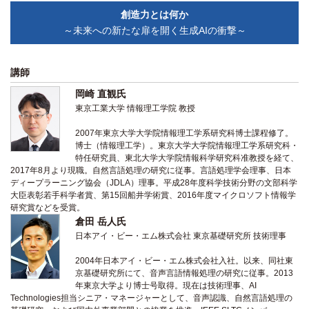
関係機関との連携
創造力とは何か
～未来への新たな扉を開く生成AIの衝撃～
講師
岡崎 直観氏
東京工業大学 情報理工学院 教授
2007年東京大学大学院情報理工学系研究科博士課程修了。
博士（情報理工学）。東京大学大学院情報理工学系研究科・
特任研究員、東北大学大学院情報科学研究科准教授を経て、
2017年8月より現職。自然言語処理の研究に従事。言語処理学会理事、日本
ディープラーニング協会（JDLA）理事。平成28年度科学技術分野の文部科学
大臣表彰若手科学者賞、第15回船井学術賞、2016年度マイクロソフト情報学
研究賞などを受賞。
倉田 岳人氏
日本アイ・ビー・エム株式会社 東京基礎研究所 技術理事
2004年日本アイ・ビー・エム株式会社入社。以来、同社東
京基礎研究所にて、音声言語情報処理の研究に従事。2013
年東京大学より博士号取得。現在は技術理事、AI
Technologies担当シニア・マネージャーとして、音声認識、自然言語処理の