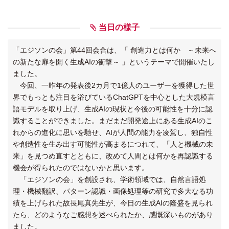
当日の様子
「エジソンの会」第44回会合は、「 創造力とは何か ～未来へ
の新たな扉を開く生成AIの衝撃～ 」というテーマで開催いたし
ました。
今回、一昨年の発表後2カ月で1億人のユーザーを獲得した世
界でもっとも注目を浴びているChatGPTを中心とした大規模言
語モデルを取り上げ、生成AIの現状と今後の可能性を十分に認
識することができました。まだまだ開発途上にある生成AIのこ
れからの進化に思いを馳せ、AIが人間の能力を凌駕し、独自性
や創造性を生み出す可能性が高まるにつれて、「人と機械の未
来」を見つめ直すとともに、改めて人間とは何かを再認識する
機会が得られたのではないかと思います。
「エジソンの会」を創設され、学術領域では、自然言語処
理・機械翻訳、パターン認識・画像処理等の研究で多大なる功
績を上げられた故長尾真先生が、今日の生成AIの隆盛を見られ
たら、どのようなご感想を述べられたか、感慨深いものがあり
ました。