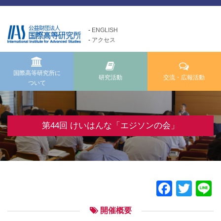
ENGLISH
アクセス
国際高等研究所について
交流・広報活動
研究活動
Exchange and Public
Research Activities
About us
Relations Activities
国際高等研究所に
研究活動
交流・広報活動
ついて
国際高等研究所についてTOP
研究活動TOP
交流・広報活動TOP
メッセージ
研究事業方針
けいはんな「ゲーテの会」
基本理念・ミッション
自主研究
第44回 けいはんな「エジソンの会」
けいはんな「meta鼎談」
設立経緯・歩み
公募研究・その他の研究
けいはんな「市民懇談」
組織・運営について
研究活動成果
IIAS塾ジュニアセミナー
情報公開
けいはんな「エジソンの会」
Faceb
Twit
L
施設の紹介
フォーラム・シンポジウム
開催概要
高等研ライブラリー