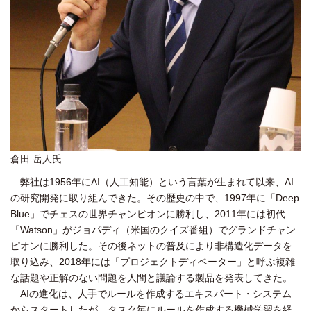
倉田 岳人氏
弊社は1956年にAI（人工知能）という言葉が生まれて以来、AI
の研究開発に取り組んできた。その歴史の中で、1997年に「Deep
Blue」でチェスの世界チャンピオンに勝利し、2011年には初代
「Watson」がジョパディ（米国のクイズ番組）でグランドチャン
ピオンに勝利した。その後ネットの普及により非構造化データを
取り込み、2018年には「プロジェクトディベーター」と呼ぶ複雑
な話題や正解のない問題を人間と議論する製品を発表してきた。
AIの進化は、人手でルールを作成するエキスパート・システム
からスタートしたが、タスク毎にルールを作成する機械学習を経