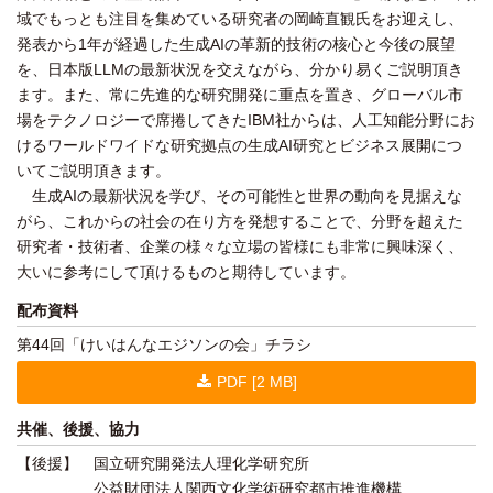
域でもっとも注目を集めている研究者の岡崎直観氏をお迎えし、
発表から1年が経過した生成AIの革新的技術の核心と今後の展望
を、日本版LLMの最新状況を交えながら、分かり易くご説明頂き
ます。また、常に先進的な研究開発に重点を置き、グローバル市
場をテクノロジーで席捲してきたIBM社からは、人工知能分野にお
けるワールドワイドな研究拠点の生成AI研究とビジネス展開につ
いてご説明頂きます。
生成AIの最新状況を学び、その可能性と世界の動向を見据えな
がら、これからの社会の在り方を発想することで、分野を超えた
研究者・技術者、企業の様々な立場の皆様にも非常に興味深く、
大いに参考にして頂けるものと期待しています。
配布資料
第44回「けいはんなエジソンの会」チラシ
PDF [2 MB]
共催、後援、協力
【後援】 国立研究開発法人理化学研究所
公益財団法人関西文化学術研究都市推進機構