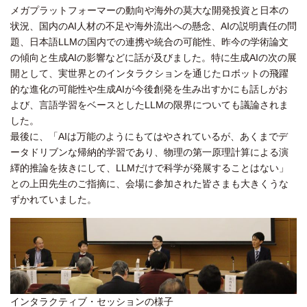
メガプラットフォーマーの動向や海外の莫大な開発投資と日本の
状況、国内のAI人材の不足や海外流出への懸念、AIの説明責任の問
題、日本語LLMの国内での連携や統合の可能性、昨今の学術論文
の傾向と生成AIの影響などに話が及びました。特に生成AIの次の展
開として、実世界とのインタラクションを通じたロボットの飛躍
的な進化の可能性や生成AIが今後創発を生み出すかにも話しがお
よび、言語学習をベースとしたLLMの限界についても議論されま
した。
最後に、「AIは万能のようにもてはやされているが、あくまでデ
ータドリブンな帰納的学習であり、物理の第一原理計算による演
繹的推論を抜きにして、LLMだけで科学が発展することはない」
との上田先生のご指摘に、会場に参加された皆さまも大きくうな
ずかれていました。
インタラクティブ・セッションの様子