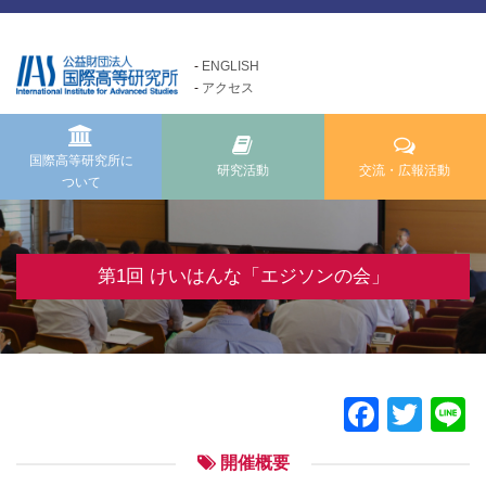
ENGLISH
アクセス
国際高等研究所について
交流・広報活動
研究活動
Exchange and Public
Research Activities
About us
Relations Activities
国際高等研究所に
研究活動
交流・広報活動
ついて
国際高等研究所についてTOP
研究活動TOP
交流・広報活動TOP
メッセージ
研究事業方針
けいはんな「ゲーテの会」
基本理念・ミッション
自主研究
第1回 けいはんな「エジソンの会」
けいはんな「meta鼎談」
設立経緯・歩み
公募研究・その他の研究
けいはんな「市民懇談」
組織・運営について
研究活動成果
IIAS塾ジュニアセミナー
情報公開
けいはんな「エジソンの会」
Faceb
Twit
L
施設の紹介
フォーラム・シンポジウム
開催概要
高等研ライブラリー