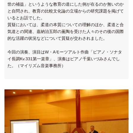
世の補益」というような教育の道にした例が在るのか無いのか
と自問され、教育の比較文化論の立場からの研究課題を掲げて
いるとお話でした。
質疑においては、柔道の本質についての理解のほか、柔道と合
気道との関連、嘉納治五郎の薫陶を受けた人々のその後の国際
的な活躍の状況などについて質疑が交わされました。
今回の演奏、演目はW・Aモーツアルト作曲「ピアノ・ソナタ
イ長調Kv.331第一楽章」、演奏はピアノ千葉いづみさんでし
た。（マイリズム音楽事務所）