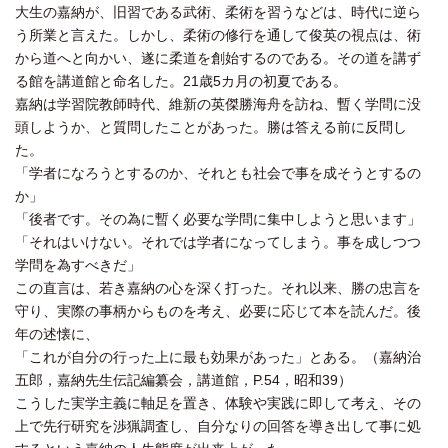
大生の嘉納が、旧習である武術、柔術を習うなどは、時代に逆ら
う所業と言えた。しかし、柔術の修行を通して俊英の視点は、術
から道へと向かい、遂に柔道を創始するのである。その道を講ず
る館を講道館と命名した。21歳5カ月の初夏である。
嘉納は学習院教師時代、維新の英傑勝海舟を訪ね、暫く学問に没
頭しようか、と質問したことがあった。勝は答える前に反問し
た。
「学者になろうとするのか、それとも社会で事を成そうとするの
か」
「後者です。その為に暫く必要な学問に集中しようと思います」
「それはいけない。それでは学者になってしまう。事を成しつつ
学問を為すべきだ」
この直言は、若き嘉納の心を深く打った。それ以来、勝の忠言を
守り、実際の事柄からものを考え、必要に応じて本を読んだ。後
年の述懐に、
「これが自分の行った上に最も効果があった」とある。（嘉納治
五郎，嘉納先生伝記編纂会，講道館，P.54，昭和39）
こうした実学主義に軸足を置き、体験や実践に即して考え、その
上で先行研究を渉猟調査し、自分なりの回答を導き出して事に処