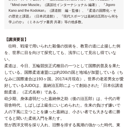
『Mind over Muscle』（講談社インターナショナル 編著）、『Jigoro
Kano and the Kodokan』（講道館 編・監修）、『柔道の国際化－そ
の歴史と課題』（日本武道館）、『現代スポーツは嘉納治五郎から何を
学ぶのか』（ミネルヴァ書房 共著）等の他多数。
【講演要旨】
往時、戦場で用いられた殺傷の技術を、教育の道に止揚した例
を、世界に目を向けて探究しても、浅学にして見出し得ていな
い。
柔道は、今日、五輪競技正式種目の一つとして国際的普及を果た
している。国際柔道連盟には約200の国と地域が加盟している（ち
なみに国際連合は193ヶ国。2017/4月現在）。世界の老若男女が愛
好しているJUDOは、嘉納治五郎によって創始された「日本伝講道
館柔道」（正式名称）である。
幼少期、身体虚弱だった嘉納伸之助（後の治五郎）は、十代の寄
宿舎時代、しばしば上級生にいじめられた。生来の負けず嫌いで
人の下風に立つことを嫌った嘉納は、小さい者でも大きな者に勝
てると聞いた柔術入門を果たす。
世が西洋文明を採り入れ、旧弊を排する風潮の強かった時代、東