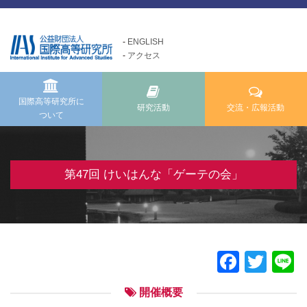
ENGLISH
アクセス
国際高等研究所について
交流・広報活動
研究活動
Exchange and Public
Research Activities
About us
Relations Activities
国際高等研究所に
研究活動
交流・広報活動
ついて
国際高等研究所についてTOP
研究活動TOP
交流・広報活動TOP
メッセージ
研究事業方針
けいはんな「ゲーテの会」
基本理念・ミッション
自主研究
第47回 けいはんな「ゲーテの会」
けいはんな「meta鼎談」
設立経緯・歩み
公募研究・その他の研究
けいはんな「市民懇談」
組織・運営について
研究活動成果
IIAS塾ジュニアセミナー
情報公開
けいはんな「エジソンの会」
Faceb
Twit
L
施設の紹介
フォーラム・シンポジウム
開催概要
高等研ライブラリー