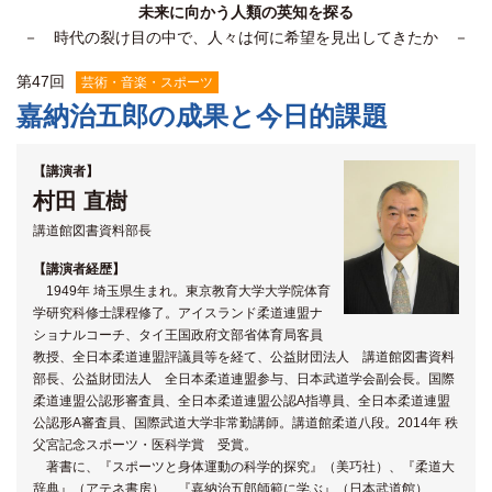
未来に向かう人類の英知を探る
関係機関との連携
－ 時代の裂け目の中で、人々は何に希望を見出してきたか －
第
47
回
芸術・音楽・スポーツ
嘉納治五郎の成果と今日的課題
【講演者】
村田 直樹
講道館図書資料部長
【講演者経歴】
1949年 埼玉県生まれ。東京教育大学大学院体育
学研究科修士課程修了。アイスランド柔道連盟ナ
ショナルコーチ、タイ王国政府文部省体育局客員
教授、全日本柔道連盟評議員等を経て、公益財団法人 講道館図書資料
部長、公益財団法人 全日本柔道連盟参与、日本武道学会副会長。国際
柔道連盟公認形審査員、全日本柔道連盟公認A指導員、全日本柔道連盟
公認形A審査員、国際武道大学非常勤講師。講道館柔道八段。2014年 秩
父宮記念スポーツ・医科学賞 受賞。
著書に、『スポーツと身体運動の科学的探究』（美巧社）、『柔道大
辞典』（アテネ書房）、『嘉納治五郎師範に学ぶ』（日本武道館）、