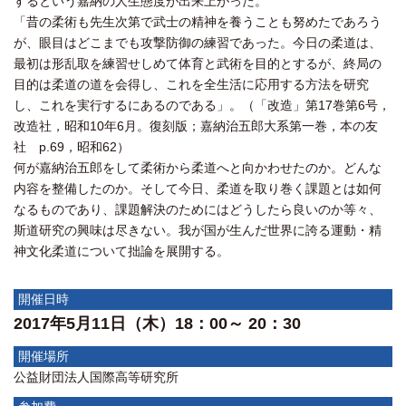
するという嘉納の人生態度が出来上がった。
「昔の柔術も先生次第で武士の精神を養うことも努めたであろう
が、眼目はどこまでも攻撃防御の練習であった。今日の柔道は、
最初は形乱取を練習せしめて体育と武術を目的とするが、終局の
目的は柔道の道を会得し、これを全生活に応用する方法を研究
し、これを実行するにあるのである」。（「改造」第17巻第6号，
改造社，昭和10年6月。復刻版；嘉納治五郎大系第一巻，本の友
社 p.69，昭和62）
何が嘉納治五郎をして柔術から柔道へと向かわせたのか。どんな
内容を整備したのか。そして今日、柔道を取り巻く課題とは如何
なるものであり、課題解決のためにはどうしたら良いのか等々、
斯道研究の興味は尽きない。我が国が生んだ世界に誇る運動・精
神文化柔道について拙論を展開する。
開催日時
2017年5月11日（木）18：00～ 20：30
開催場所
公益財団法人国際高等研究所