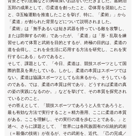
背景とその意義などの興味深いお話をいただきました。嘉納治
五郎の成果として、①柔道を創ったこと、②体育を奨励したこ
と、➂五輪運動を推進したことを挙げ、特に、「柔術」」から
「柔道」が創られた背景などについて説明されました。
「柔術」は「無手あるいは短き武器を持っている敵を攻撃し、
または防御するの術」であったが、「柔道」は「形・乱取を練
習せしめて体育と武術を目的とするが、終極の目的は、柔道の
道を会得し、これを全生活に応用する方法を研究し、これを実
行するにある」ものであると。
そして、課題として、「今日、柔道は、競技スポーツとして国
際的普及を果たしている。しかし、柔道の本質はスポーツでは
ない。柔道は協議スポーツとしても出来るから、そうしている
のである。では、柔道の本質は何であり、どうすれば柔道の真
の姿の実践になるのか。」などを挙げて、その本質を探究され
ているとのこと。
その答えとして、「競技スポーツであろうと人生であろうと、
最も有効な方法で実行すること＝精力善用、ここに柔道の本質
がある。ここを理解し、その実行の道を歩むことである。」と
述べ、さらに課題として、「世界には各民族固有の伝統的武術
（＝殺傷の技術）が在るが、その武術を、近代、「己の完成／