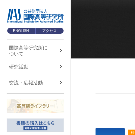
ENGLISH
アクセス
国際高等研究所に
ついて
国際高等研究所に
ついて
About us
研究活動
国際高等研究所について
交流・広報活動
TOP
メッセージ
基本理念・ミッション
設立経緯・歩み
組織・運営について
科