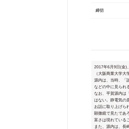
けいはんな「エジソンの会」
締切
フォーラム・シンポジウム
高等研ライブラリー
関係機関との連携
2017年6月9日
（大阪商業大学大
源内は、当時、「
などの中に見られ
なお、平賀源内は
はない。静電気の
お話に取り上げら
顕微鏡で見たであ
富さは現れている
また、源内は、長