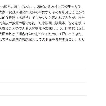
学の師系に属していない。20代の終わりに高松藩を去り、
大家・賀茂真淵の門人録の中にすらその名を見ることがで
助的な役割（名辞学）でしかないと言われてきたが、果た
的言説の披瀝の場でもあった小説類（談義本）などを洗い
ら窺うことのできる人的交流を加味しつつ、同時代（近世
大田南畝が「源内は学校をつくるために江戸に出てきた」
れてきた源内の思想家としての側面を考察すること、とり