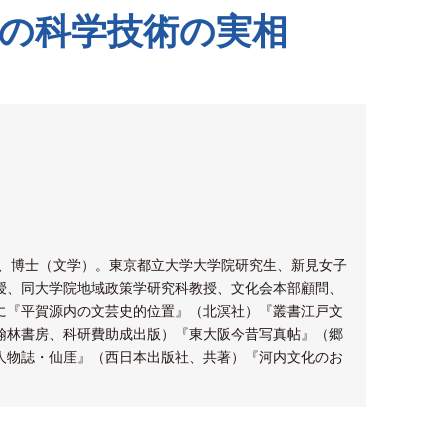
の科学技術の実相
了、博士（文学）。東京都立大学大学院研究生、新見女子
授、同大学院地域政策学研究科教授、文化会本部顧問、
に『平賀源内の文芸史的位置』（北溟社）『叢書江戸文
翰林書房、科研費助成出版）『東大阪今昔写真帖』（郷
人物誌・仙厓』（西日本出版社、共著）『河内文化のお