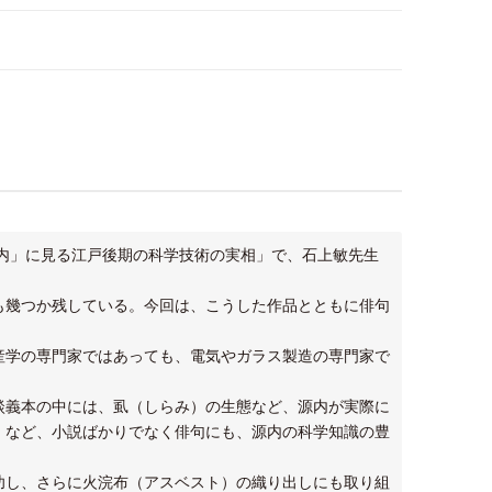
賀源内」に見る江戸後期の科学技術の実相」で、石上敏先生
も幾つか残している。今回は、こうした作品とともに俳句
産学の専門家ではあっても、電気やガラス製造の専門家で
談義本の中には、虱（しらみ）の生態など、源内が実際に
」など、小説ばかりでなく俳句にも、源内の科学知識の豊
功し、さらに火浣布（アスベスト）の織り出しにも取り組