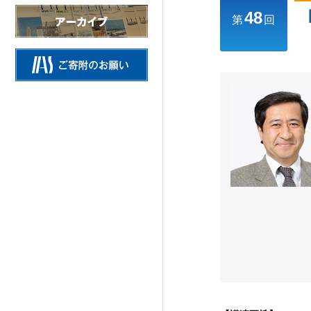
48
情報公開
第
回
施設の紹介
研究活動
Research Activities
研究活動TOP
研究事業方針
自主研究
公募研究・その他の研究