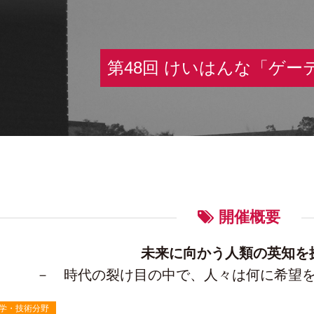
第48回 けいはんな「ゲー
開催概要
未来に向かう人類の英知を
－ 時代の裂け目の中で、人々は何に希望
学・技術分野