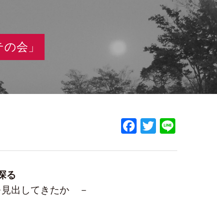
テの会」
Facebook
Twitter
Line
探る
を見出してきたか －