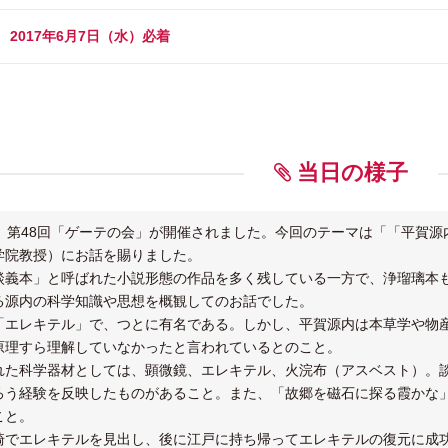
2017年6月7日（水）必着
当日の様子
(金)、第48回「ゲーテの会」が開催されました。今回のテーマは「「平
学院教授）にお話を賜りました。
談義本」と呼ばれた小説形態の作品を多く残している一方で、浄瑠璃本
る源内の科学知識や思想を概観してのお話でした。
「エレキテル」で、つとに有名である。しかし、平賀源内は本草学や物
原理すら理解していなかったと言われているとのこと。
れた科学器材としては、顕微鏡、エレキテル、火浣布（アスベスト）。
ろう経験を反映したものがあること。また、「故郷を磁石に探る霞かな
こと。
崎でエレキテルを見出し、後に江戸に持ち帰ってエレキテルの復元に成