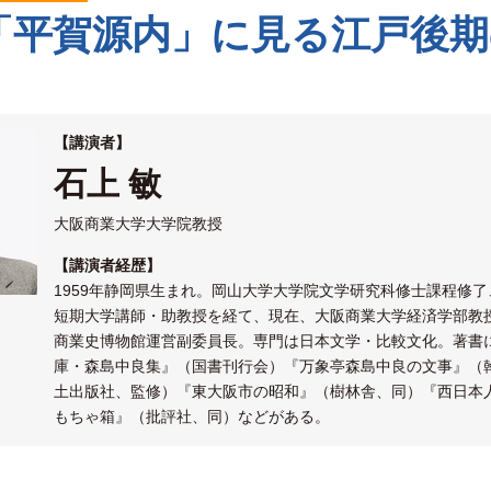
「平賀源内」に見る江戸後期
【講演者】
石上 敏
大阪商業大学大学院教授
【講演者経歴】
1959年静岡県生まれ。岡山大学大学院文学研究科修士課程修
短期大学講師・助教授を経て、現在、大阪商業大学経済学部教
商業史博物館運営副委員長。専門は日本文学・比較文化。著書
庫・森島中良集』（国書刊行会）『万象亭森島中良の文事』（
土出版社、監修）『東大阪市の昭和』（樹林舎、同）『西日本
もちゃ箱』（批評社、同）などがある。