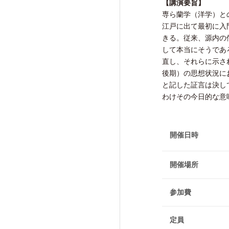
【講演要旨】
研究活動成果
専ら蘭学（洋学）と
江戸に出て最初に入
きる。従来、源内の
して本当にそうであ
直し、それらに示さ
後期）の思想状況に
交流・広報活動
と記した証言は決し
Exchange and Public
わけその今日的な意
Relations Activities
開催日時
交流・広報活動TOP
けいはんな「ゲーテの会」
開催場所
けいはんな「meta鼎談」
けいはんな「市民懇談」
参加費
IIAS塾ジュニアセミナー
定員