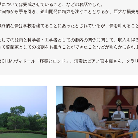
品については完成させていること、などのお話でした。
火浣布から手を引き、鉱山開発に精力を注ぐこととなるが、巨大な損失
最終的な夢は学校を建てることにあったとされているが、夢を叶えること
としての源内と科学者・工学者としての源内の関係に関して、収入を得
って啓蒙家としての役割をも担うことができたことなどが明らかにされ
はCH.M.ヴィドール「序奏とロンド」、演奏はピアノ宮本瞳さん、クラ