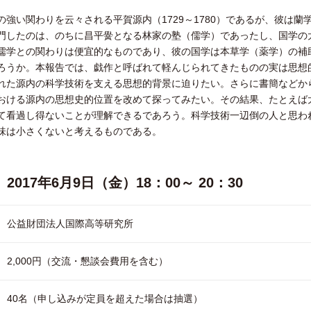
の強い関わりを云々される平賀源内（1729～1780）であるが、彼は蘭
門したのは、のちに昌平黌となる林家の塾（儒学）であったし、国学の
儒学との関わりは便宜的なものであり、彼の国学は本草学（薬学）の補
ろうか。本報告では、戯作と呼ばれて軽んじられてきたものの実は思想
れた源内の科学技術を支える思想的背景に迫りたい。さらに書簡などか
おける源内の思想史的位置を改めて探ってみたい。その結果、たとえば
て看過し得ないことが理解できるであろう。科学技術一辺倒の人と思わ
味は小さくないと考えるものである。
2017年6月9日（金）18：00～ 20：30
公益財団法人国際高等研究所
2,000円（交流・懇談会費用を含む）
40名（申し込みが定員を超えた場合は抽選）