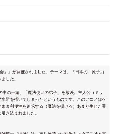
テの会」』が開催されました。テーマは、『日本の「原子力
きました。
』の中の一編、「魔法使いの弟子」を放映。主人公（ミッ
ず水難を招いてしまったというものです。このアニメはゲ
いまま利便性を追求する（魔法を掛ける）あまり生じた受
に引き込まれました。
芳雄博士（理研）は、核兵器禁止は戦争を止めてこそと言