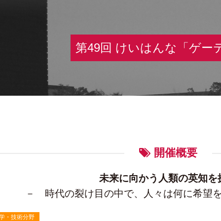
第49回 けいはんな「ゲー
開催概要
未来に向かう人類の英知を
－ 時代の裂け目の中で、人々は何に希望
学・技術分野