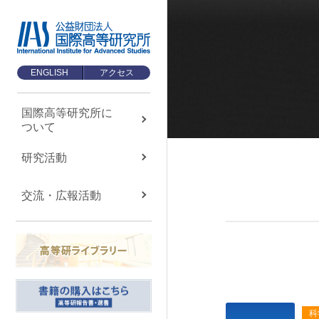
ENGLISH
アクセス
国際高等研究所に
ついて
国際高等研究所に
ついて
About us
研究活動
国際高等研究所について
交流・広報活動
TOP
メッセージ
基本理念・ミッション
設立経緯・歩み
組織・運営について
科