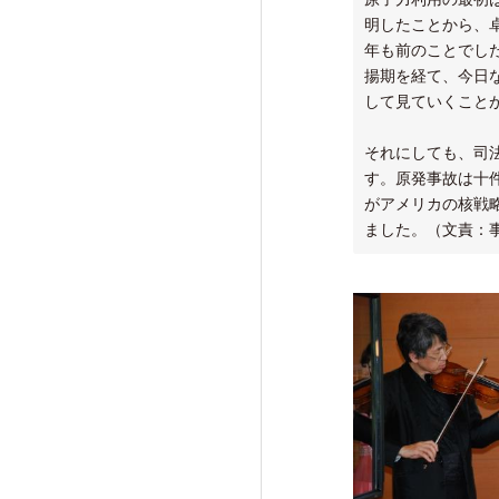
明したことから、卓
年も前のことでし
揚期を経て、今日
して見ていくこと
それにしても、司
す。原発事故は十
がアメリカの核戦
ました。（文責：