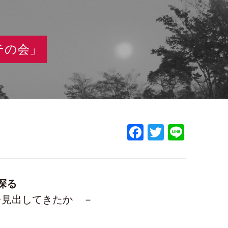
テの会」
Facebook
Twitter
Line
探る
を見出してきたか －