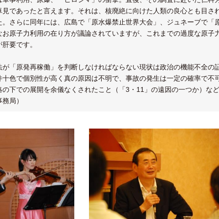
見であったと言えます。それは、核廃絶に向けた人類の良心とも目された
た。さらに同年には、広島で「原水爆禁止世界大会」、ジュネーブで「
なお原子力利用の在り方が議論されていますが、これまでの過度な原子
が肝要です。
法が「原発再稼働」を判断しなければならない現状は政治の機能不全の
件十色で個別性が高く真の原因は不明で、事故の発生は一定の確率で不
略の下での展開を余儀なくされたこと（「3・11」の遠因の一つか）な
事務局）