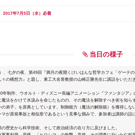
2017年7月5日（水）必着
当日の様子
（金）、七夕の夜、第49回『満月の夜開くけいはんな哲学カフェ「ゲー
人々の構想力』と題し、東工大名誉教授の山崎正勝先生に講話をいただ
940年制作、ウオルト・ディズニー長編アニメーション『ファンタジア
に魔法をかけて水汲みを命じたものの、その魔法を解除すべき術を知ら
いの弟子」を原典としています。制御能力（魔法の解除能）を獲得しな
ーマが原発事故と相似形であるという見事な掴みで、参加者は講師の話
用の歴史から科学技術、そして政治経済の在り方に及びました。
は軍事利用、原爆、「ヒロシマ」の衝撃。直後、その調査に赴いた仁科