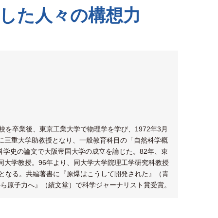
した人々の構想力
校を卒業後、東京工業大学で物理学を学び、1972年3月
年に三重大学助教授となり、一般教育科目の「自然科学概
科学史の論文で大阪帝国大学の成立を論じた。82年、東
同大学教授。96年より、同大学大学院理工学研究科教授
授となる。共編著書に『原爆はこうして開発された』（青
原爆から原子力へ』（績文堂）で科学ジャーナリスト賞受賞。