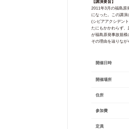
【講演要旨】
研究活動成果
2011年3月の福
になった。この講演
(シビアアクシデン
たにもかかわらず、
が福島原発事故規模
その理由を辿りなが
交流・広報活動
Exchange and Public
Relations Activities
開催日時
交流・広報活動TOP
開催場所
けいはんな「ゲーテの会」
住所
けいはんな「meta鼎談」
けいはんな「市民懇談」
参加費
IIAS塾ジュニアセミナー
定員