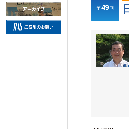
49
情報公開
第
回
施設の紹介
研究活動
Research Activities
研究活動TOP
研究事業方針
自主研究
公募研究・その他の研究