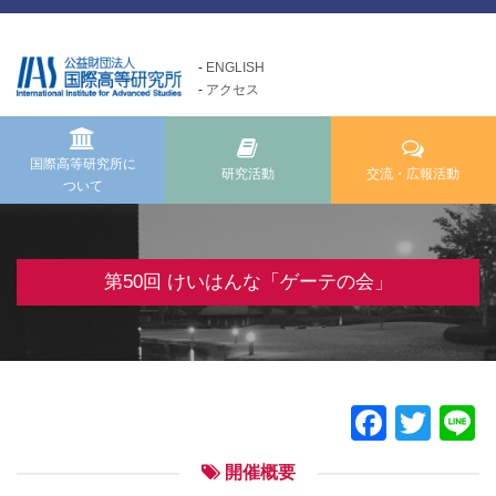
ENGLISH
アクセス
国際高等研究所について
交流・広報活動
研究活動
Exchange and Public
Research Activities
About us
Relations Activities
国際高等研究所に
研究活動
交流・広報活動
ついて
国際高等研究所についてTOP
研究活動TOP
交流・広報活動TOP
メッセージ
研究事業方針
けいはんな「ゲーテの会」
基本理念・ミッション
自主研究
第50回 けいはんな「ゲーテの会」
けいはんな「meta鼎談」
設立経緯・歩み
公募研究・その他の研究
けいはんな「市民懇談」
組織・運営について
研究活動成果
IIAS塾ジュニアセミナー
情報公開
けいはんな「エジソンの会」
Faceb
Twit
L
施設の紹介
フォーラム・シンポジウム
開催概要
高等研ライブラリー