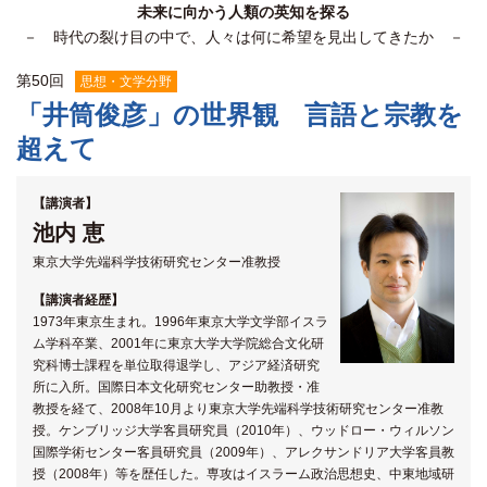
未来に向かう人類の英知を探る
関係機関との連携
－ 時代の裂け目の中で、人々は何に希望を見出してきたか －
第
50
回
思想・文学分野
「井筒俊彦」の世界観 言語と宗教を
超えて
【講演者】
池内 恵
東京大学先端科学技術研究センター准教授
【講演者経歴】
1973年東京生まれ。1996年東京大学文学部イスラ
ム学科卒業、2001年に東京大学大学院総合文化研
究科博士課程を単位取得退学し、アジア経済研究
所に入所。国際日本文化研究センター助教授・准
教授を経て、2008年10月より東京大学先端科学技術研究センター准教
授。ケンブリッジ大学客員研究員（2010年）、ウッドロー・ウィルソン
国際学術センター客員研究員（2009年）、アレクサンドリア大学客員教
授（2008年）等を歴任した。専攻はイスラーム政治思想史、中東地域研