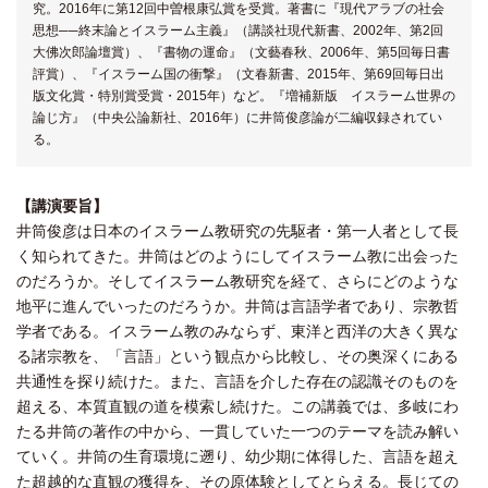
究。2016年に第12回中曽根康弘賞を受賞。著書に『現代アラブの社会
思想──終末論とイスラーム主義』（講談社現代新書、2002年、第2回
大佛次郎論壇賞）、『書物の運命』（文藝春秋、2006年、第5回毎日書
評賞）、『イスラーム国の衝撃』（文春新書、2015年、第69回毎日出
版文化賞・特別賞受賞・2015年）など。『増補新版 イスラーム世界の
論じ方』（中央公論新社、2016年）に井筒俊彦論が二編収録されてい
る。
【講演要旨】
井筒俊彦は日本のイスラーム教研究の先駆者・第一人者として長
く知られてきた。井筒はどのようにしてイスラーム教に出会った
のだろうか。そしてイスラーム教研究を経て、さらにどのような
地平に進んでいったのだろうか。井筒は言語学者であり、宗教哲
学者である。イスラーム教のみならず、東洋と西洋の大きく異な
る諸宗教を、「言語」という観点から比較し、その奥深くにある
共通性を探り続けた。また、言語を介した存在の認識そのものを
超える、本質直観の道を模索し続けた。この講義では、多岐にわ
たる井筒の著作の中から、一貫していた一つのテーマを読み解い
ていく。井筒の生育環境に遡り、幼少期に体得した、言語を超え
た超越的な直観の獲得を、その原体験としてとらえる。長じての