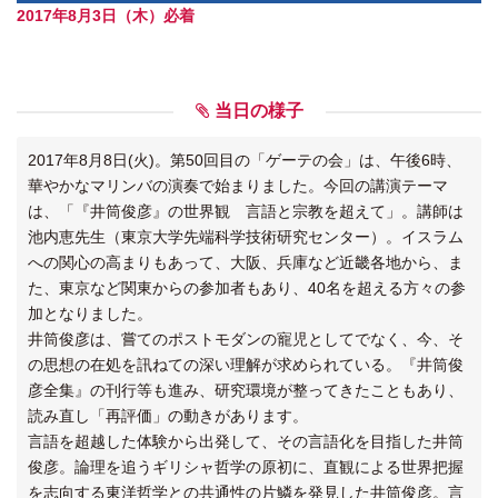
2017年8月3日（木）必着
当日の様子
2017年8月8日(火)。第50回目の「ゲーテの会」は、午後6時、
華やかなマリンバの演奏で始まりました。今回の講演テーマ
は、「『井筒俊彦』の世界観 言語と宗教を超えて」。講師は
池内恵先生（東京大学先端科学技術研究センター）。イスラム
への関心の高まりもあって、大阪、兵庫など近畿各地から、ま
た、東京など関東からの参加者もあり、40名を超える方々の参
加となりました。
井筒俊彦は、嘗てのポストモダンの寵児としてでなく、今、そ
の思想の在処を訊ねての深い理解が求められている。『井筒俊
彦全集』の刊行等も進み、研究環境が整ってきたこともあり、
読み直し「再評価」の動きがあります。
言語を超越した体験から出発して、その言語化を目指した井筒
俊彦。論理を追うギリシャ哲学の原初に、直観による世界把握
を志向する東洋哲学との共通性の片鱗を発見した井筒俊彦。言