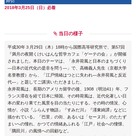
締切
2018年3月25日（日）必着
当日の様子
平成30年３月29日（木）18時から国際高等研究所で、第57回
『満月の夜開くけいはんな哲学カフェ「ゲーテの会」』が開催
されました。本日のテーマは、「永井荷風と日本のまちづくり
―日本の近代化の是非を問う―」で、高橋義人先生（京都大学
名誉教授）から、「江戸情緒はつとに失われ―永井荷風と反近
代―」と題してご講演いただきました。
永井荷風は、長期のアメリカ留学の後、1908（明治41）年、フ
ランス滞在を経て日本に帰国。その時荷風は、近代化著しい日
本の変わり果てた風景を目の当たりにする。その時の情況、心
情が、小説『ふらんす物語』『すみだ川』『濹東綺譚』などに
描かれている。「巴里」の街、あるいは「セーヌ川」のたたず
まいへの憧れ、かつての情緒あふれる「江戸」社会への憧憬、
「隅田川」の風情への回顧など。