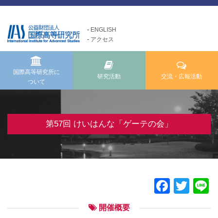
ENGLISH
アクセス
国際高等研究所について
交流・広報活動
研究活動
Exchange and Public
Research Activities
About us
Relations Activities
国際高等研究所に
研究活動
交流・広報活動
ついて
国際高等研究所についてTOP
研究活動TOP
交流・広報活動TOP
メッセージ
研究事業方針
けいはんな「ゲーテの会」
基本理念・ミッション
自主研究
第57回 けいはんな「ゲーテの会」
けいはんな「meta鼎談」
設立経緯・歩み
公募研究・その他の研究
けいはんな「市民懇談」
組織・運営について
研究活動成果
IIAS塾ジュニアセミナー
情報公開
けいはんな「エジソンの会」
Faceb
Twit
L
施設の紹介
フォーラム・シンポジウム
開催概要
高等研ライブラリー