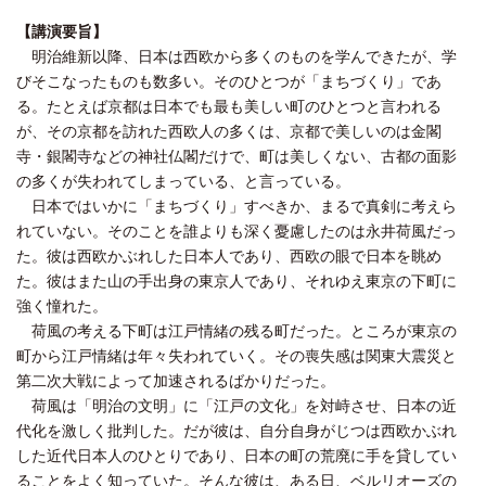
【講演要旨】
明治維新以降、日本は西欧から多くのものを学んできたが、学
びそこなったものも数多い。そのひとつが「まちづくり」であ
る。たとえば京都は日本でも最も美しい町のひとつと言われる
が、その京都を訪れた西欧人の多くは、京都で美しいのは金閣
寺・銀閣寺などの神社仏閣だけで、町は美しくない、古都の面影
の多くが失われてしまっている、と言っている。
日本ではいかに「まちづくり」すべきか、まるで真剣に考えら
れていない。そのことを誰よりも深く憂慮したのは永井荷風だっ
た。彼は西欧かぶれした日本人であり、西欧の眼で日本を眺め
た。彼はまた山の手出身の東京人であり、それゆえ東京の下町に
強く憧れた。
荷風の考える下町は江戸情緒の残る町だった。ところが東京の
町から江戸情緒は年々失われていく。その喪失感は関東大震災と
第二次大戦によって加速されるばかりだった。
荷風は「明治の文明」に「江戸の文化」を対峙させ、日本の近
代化を激しく批判した。だが彼は、自分自身がじつは西欧かぶれ
した近代日本人のひとりであり、日本の町の荒廃に手を貸してい
ることをよく知っていた。そんな彼は、ある日、ベルリオーズの