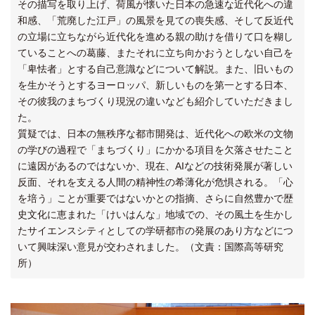
その描写を取り上げ、荷風が懐いた日本の急速な近代化への違
和感、「荒廃した江戸」の風景を見ての喪失感、そして反近代
の立場に立ちながら近代化を進める親の助けを借りて口を糊し
ていることへの葛藤、またそれに立ち向かおうとしない自己を
「卑怯者」とする自己意識などについて解説。また、旧いもの
を生かそうとするヨーロッパ、新しいものを第一とする日本、
その彼我のまちづくり現況の違いなども紹介していただきまし
た。
質疑では、日本の無秩序な都市開発は、近代化への欧米の文物
の学びの過程で「まちづくり」にかかる項目を欠落させたこと
に遠因があるのではないか、現在、AIなどの技術発展が著しい
反面、それを支える人間の精神性の希薄化が危惧される。「心
を培う」ことが重要ではないかとの指摘、さらに自然豊かで歴
史文化に恵まれた「けいはんな」地域での、その風土を生かし
たサイエンスシティとしての学研都市の発展のあり方などにつ
いて興味深い意見が交わされました。（文責：国際高等研究
所）