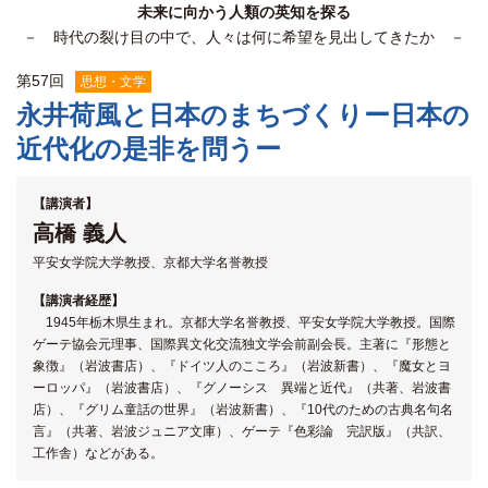
未来に向かう人類の英知を探る
関係機関との連携
－ 時代の裂け目の中で、人々は何に希望を見出してきたか －
第
57
回
思想・文学
永井荷風と日本のまちづくりー日本の
近代化の是非を問うー
【講演者】
高橋 義人
平安女学院大学教授、京都大学名誉教授
【講演者経歴】
1945年栃木県生まれ。京都大学名誉教授、平安女学院大学教授。国際
ゲーテ協会元理事、国際異文化交流独文学会前副会長。主著に『形態と
象徴』（岩波書店）、『ドイツ人のこころ』（岩波新書）、『魔女とヨ
ーロッパ』（岩波書店）、『グノーシス 異端と近代』（共著、岩波書
店）、『グリム童話の世界』（岩波新書）、『10代のための古典名句名
言』（共著、岩波ジュニア文庫）、ゲーテ『色彩論 完訳版』（共訳、
工作舎）などがある。