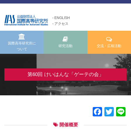
ENGLISH
アクセス
国際高等研究所について
交流・広報活動
研究活動
Exchange and Public
Research Activities
About us
Relations Activities
国際高等研究所に
研究活動
交流・広報活動
ついて
国際高等研究所についてTOP
研究活動TOP
交流・広報活動TOP
メッセージ
研究事業方針
けいはんな「ゲーテの会」
基本理念・ミッション
自主研究
第60回 けいはんな「ゲーテの会」
けいはんな「meta鼎談」
設立経緯・歩み
公募研究・その他の研究
けいはんな「市民懇談」
組織・運営について
研究活動成果
IIAS塾ジュニアセミナー
情報公開
けいはんな「エジソンの会」
Faceb
Twit
L
施設の紹介
フォーラム・シンポジウム
開催概要
高等研ライブラリー