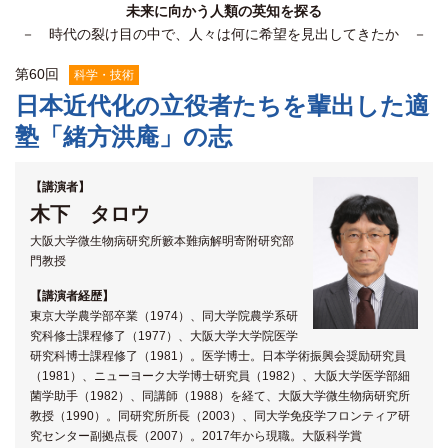
未来に向かう人類の英知を探る
関係機関との連携
－ 時代の裂け目の中で、人々は何に希望を見出してきたか －
第
60
回
科学・技術
日本近代化の立役者たちを輩出した適
塾「緒方洪庵」の志
【講演者】
木下 タロウ
大阪大学微生物病研究所籔本難病解明寄附研究部
門教授
【講演者経歴】
東京大学農学部卒業（1974）、同大学院農学系研
究科修士課程修了（1977）、大阪大学大学院医学
研究科博士課程修了（1981）。医学博士。日本学術振興会奨励研究員
（1981）、ニューヨーク大学博士研究員（1982）、大阪大学医学部細
菌学助手（1982）、同講師（1988）を経て、大阪大学微生物病研究所
教授（1990）。同研究所所長（2003）、同大学免疫学フロンティア研
究センター副拠点長（2007）。2017年から現職。大阪科学賞