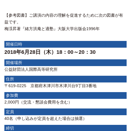
【参考図書】ご講演の内容の理解を促進するために次の図書が有
益です。
梅渓昇著『緒方洪庵と適塾』大阪大学出版会1996年
開催日時
2018年6月28日（木）18：00～20：30
開催場所
公益財団法人国際高等研究所
住所
〒619-0225 京都府木津川市木津川台9丁目3番地
参加費
2,000円（交流・懇談会費用を含む）
定員
40名（申し込みが定員を超えた場合は抽選）
締切