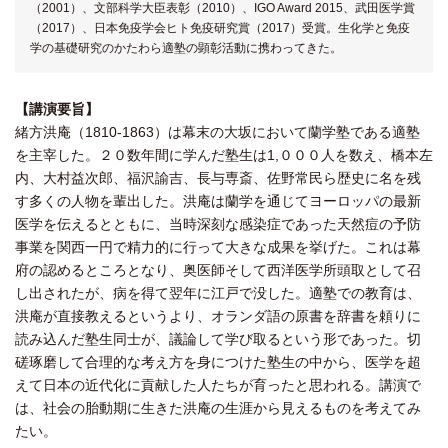
（2001）、文部科学大臣表彰（2010）、IGO Award 2015、武田医学賞
（2017）、日本免疫学会ヒト免疫研究賞（2017）受賞。生化学と免疫
学の基礎研究のかたわら適塾の顕彰活動に携わってきた。
【講演要旨】
緒方洪庵（1810-1863）は幕末の大坂において蘭学塾である適塾
を主宰した。２０数年間に学んだ塾生は1,０００人を数え、橋本左
内、大村益次郎、福沢諭吉、長与専斎、佐野常民ら歴史に名を残
す多くの人物を輩出した。洪庵は蘭学を通じてヨーロッパの最新
医学を伝えるとともに、当時深刻な感染症であった天然痘の予防
事業を関西一円で精力的に行って大きな成果を挙げた。これは幕
府の認めるところとなり、奥医師そして西洋医学所頭取として召
し出されたが、病を得て翌年に江戸で没した。適塾での教育は、
洪庵が直接教えるというより、オランダ語の原書を辞書を頼りに
読み込んだ塾生同士が、議論して学び取るという形であった。切
磋琢磨して合理的な考え方を身につけた塾生の中から、医学を超
えて日本の近代化に貢献した人たちが育ったと思われる。講演で
は、社会の胎動期に生きた洪庵の生涯から見えるものを考えてみ
たい。