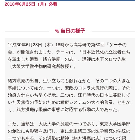
2018年6月25日（月）必着
当日の様子
平成30年6月28日（木）18時から高等研で第60回「ゲーテの
会」が開催されました。テーマは、「日本近代化の立役者たち
を輩出した適塾「緒方洪庵」の志」。講師は木下タロウ先生
（大阪大学微生物病研究所教授）。
緒方洪庵の出自、生い立ちにも触れながら、その二つの大きな
事績について紹介。一つは、安政のコレラ大流行の際に、その
治療方針をいち早く提示。二つは、江戸時代の日本に蔓延して
いた天然痘の予防のための種痘システムの大々的普及。ともか
く、緒方洪庵は眼前の事態に対応する行動の人であった。
また、適塾は、大阪大学の源流の一つであり、東京大学医学部
の創設にも影響を及ぼし、更に北里柴三郎の医学研究の学統の
一つでもある、その適塾の精神（緒方洪庵の志）について紹