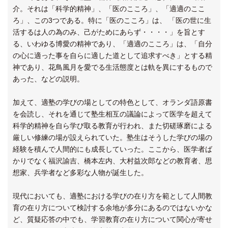
介。それは「科学的精神」、「医のこころ」、「適適のここ
ろ」、この3つである。特に「医のこころ」は、 「医の世に生
活するは人の為のみ、己がためにあらず・・・・」を旨とす
る、いわゆる博愛の精神であり、「適適のこころ」は、「自分
の心に適った事を自らに適した道として追求すべき」とする精
神であり、花鳥風月を愛でる生活態度とは軌を異にするもので
あった、などの説明。
加えて、適塾の学びの場としての特色として、オランダ語原書
を会読し、それを通じて塾生相互の議論によって医学を超えて
科学的精神を自ら学び取る教育が行われ、また切磋琢磨による
厳しい修練の場が設えられていた。塾生はそうした学びの場の
経験を積んで人間的にも成長していった。ここから、医学者ば
かりでなく福沢諭吉、橋本左内、大村益次郎などの教育者、思
想家、兵学者など多彩な人物が誕生した。
現代においても、適塾における学びの在り方を範として人間教
育の在り方について検討する余地が多分にあるのではないかな
ど、質疑応答の中でも、学習教育の在り方について関心が寄せ