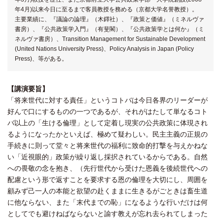
年4月)以来今日に至るまで客員教授を務める（京都大学名誉教授）。
主要業績に、『議論の論理』（木鐸社）、『政策と価値』（ミネルヴァ
書房）、『公共政策学入門』（有斐閣）、『公共政策学とは何か』（ミ
ネルヴァ書房）、Transition Management for Sustainable Development
(United Nations University Press)、Policy Analysis in Japan (Policy
Press)、等がある。
【講演要旨】
「将来世代に対する責任」というコトバは今日各界のリーダーが
好んで口にするものの一つであるが、それがはたして単なるコト
バ以上の「生ける倫理」として定着し現実の公共政策に体現され
るようになったかといえば、極めて疑わしい。民主主義の正規の
手続きに則って堂々と将来世代の福利に致命的打撃を与えかねな
い「近視眼的」政策が繰り返し採択されているからである。自然
への畏敬の念を抱き、（先行世代から受けた恩義を後続世代への
配慮という形で返すことを要求する恩の倫理を大切にし、周囲を
顧みず己一人の本能と欲望の赴くままに生きるがごときは畜生道
に他ならない、また「末代までの恥」になるような行いだけは何
としてでも避けねばならないと諭す教えが忘れ去られてしまった