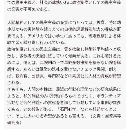
ての民主主義と、社会の成熟いわば政治制度としての民主主義
の充実が不可欠である。
人間精神としての民主主義の充実に当たっては、教育、特に幼
少期からの実体験を踏まえての自律的課題解決能力の養成が肝
要である。アメリカでは小学生にあっても、現場視察による体
験学習が繰り返し行われている。
政治制度としての民主主義は、質を捨象し算術的平均値へと収
斂し、多数者の支配に堕していく傾向がある。これを避けるた
めには、例えば、二院制の下で単純多数決制を採らない院を構
想する、あるいは選挙の洗礼を受けないチェック機関、例え
ば、裁判官、公務員、専門家などの高度公共人材の育成が待望
される。
そもそも、人間の本性は、最近の行動心理学などの研究成果に
よると、私的利益のみで行動するものではなく、ボランティア
活動など公的利益への貢献を意識して行動している事例が数多
くある、との報告がある。「石門心学」などを想起するとよ
い。そこに大いなる希望があるとも言える。（文責：国際高等
研究所）