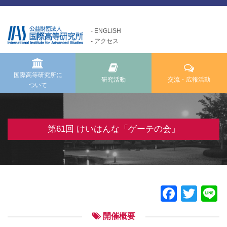
ENGLISH
アクセス
国際高等研究所について
交流・広報活動
研究活動
Exchange and Public
Research Activities
About us
Relations Activities
国際高等研究所に
研究活動
交流・広報活動
ついて
国際高等研究所についてTOP
研究活動TOP
交流・広報活動TOP
メッセージ
研究事業方針
けいはんな「ゲーテの会」
基本理念・ミッション
自主研究
第61回 けいはんな「ゲーテの会」
けいはんな「meta鼎談」
設立経緯・歩み
公募研究・その他の研究
けいはんな「市民懇談」
組織・運営について
研究活動成果
IIAS塾ジュニアセミナー
情報公開
けいはんな「エジソンの会」
Faceb
Twit
L
施設の紹介
フォーラム・シンポジウム
開催概要
高等研ライブラリー