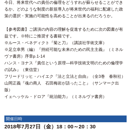
今日、将来世代への責任の倫理をどうすれが蘇らせることができ
るか。どのような制度の新規導入が将来世代の福利に配慮した政
策の選択・実施の可能性を高めることが出来るのだろうか。
【参考図書】ご講演の内容の理解を促進するために次の図書が有
益です。※特にご推奨する書籍です。
※ルース・ベネディクト『菊と刀』（講談社学術文庫）
※足立幸男（編）『持続可能な未来のための民主主義』（ミネル
ヴァ書房）序章p.1-14
ハンス・ヨナス『責任という原理―科学技術文明のための倫理学
の試み』（東信堂）
フリードリッヒ・ハイエク『法と立法と自由』（全3巻 春秋社）
山岡正義『魂の商人 石田梅岩が語ったこと』（サンマーク出
版）
イェヘッケル・ドロア『統治能力』（ミネルヴァ書房）
開催日時
2018年7月27日（金）18：00～20：30