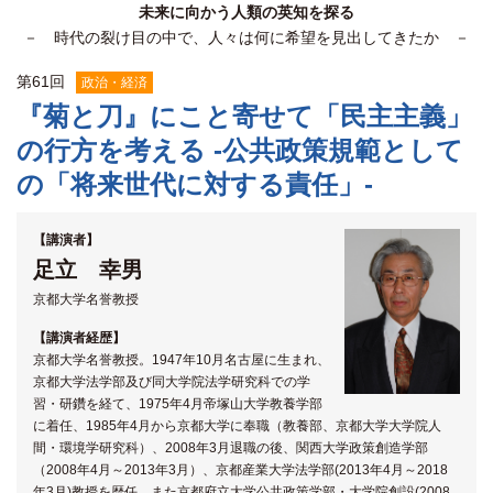
未来に向かう人類の英知を探る
関係機関との連携
－ 時代の裂け目の中で、人々は何に希望を見出してきたか －
第
61
回
政治・経済
『菊と刀』にこと寄せて「民主主義」
の行方を考える -公共政策規範として
の「将来世代に対する責任」-
【講演者】
足立 幸男
京都大学名誉教授
【講演者経歴】
京都大学名誉教授。1947年10月名古屋に生まれ、
京都大学法学部及び同大学院法学研究科での学
習・研鑽を経て、1975年4月帝塚山大学教養学部
に着任、1985年4月から京都大学に奉職（教養部、京都大学大学院人
間・環境学研究科）、2008年3月退職の後、関西大学政策創造学部
（2008年4月～2013年3月）、京都産業大学法学部(2013年4月～2018
年3月)教授を歴任、また京都府立大学公共政策学部・大学院創設(2008