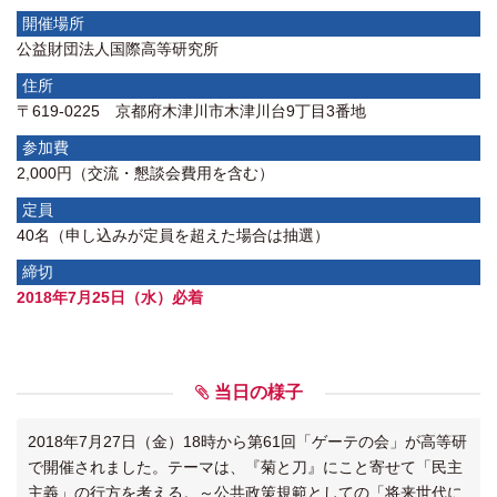
開催場所
公益財団法人国際高等研究所
住所
〒619-0225 京都府木津川市木津川台9丁目3番地
参加費
2,000円（交流・懇談会費用を含む）
定員
40名（申し込みが定員を超えた場合は抽選）
締切
2018年7月25日（水）必着
当日の様子
2018年7月27日（金）18時から第61回「ゲーテの会」が高等研
で開催されました。テーマは、『菊と刀』にこと寄せて「民主
主義」の行方を考える。～公共政策規範としての「将来世代に