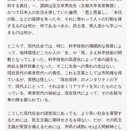
対する責任」～。講師は足立幸男先生（京都大学名誉教授）。
かつて日本人の生活を律していた倫理、「恩と恩返し」「末代
の恥」などの規律を失った今、それに替わって人々の行動を律
するものは何か、何であるべきか。武士道、商人道から学ぶべ
きものは何か。
ところで、現代社会では、特に、科学技術の飛躍的な発展によ
って、地球環境どころか人の「生」や「死」さえ科学技術の関
数となってしまった。科学技術の高度化によって命の誕生も、
終結も操作対象となった。そこに生命への畏れの念はない。
現在世代の将来世代への責任。これも言葉としては市民権を得
ているが、実態は怪しい。「現在崇拝」のメンタリティの下
で、現代人にとって、それは全くリアリティを欠いたものとな
っている。将来世代の福祉は、現在世代によって、その生殺与
奪の権を握られている。
こうした現代社会の諸状況にあっても、より良い社会を展望す
るためには、民主主義に期待せざるを得ない。だが、その民主
主義が実質を備えるためには、市民の成熟いわば人間精神とし