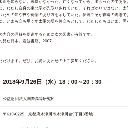
太郎を知らない。興味がなかった。亡くなってから、出会ったのである
に、わたし自身の東北学が先取りされていた。そればかりではない。太
つための知や技や覚悟のあり方を示していた。伝統こそが創造の現場で
に、いまも立ち尽くす太陽の塔を仲立ちとして、わたしたちはいま、岡
の内容の理解を促進するために次の図書が有益です。
見た日本』岩波書店、2007
ただけます。ぜひ、お誘いあわせの上ご参加ください。
2018年9月26日（水）18：00～20：30
公益財団法人国際高等研究所
〒619-0225 京都府木津川市木津川台9丁目3番地