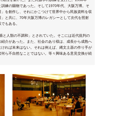
訓練の賜物であった。そして1970年代、大阪万博。そ
塔」を創作し、それにかこつけて世界中から民族資料を収
」と共に、70年大阪万博のレガシーとして次代を照射
以でもある。
矛盾と人類の不調和」とされていた。そこには近代批判の
の紹介があった。また、社会のあり様は、成長から成熟へ
なければ未来はない。それは例えば、縄文土器の作り手が
ば何ら不自然なことではない。等々興味ある意見交換が続