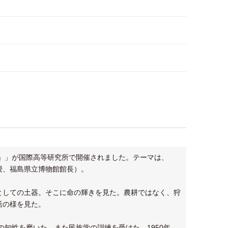
の会」」が国際高等研究所で開催されました。テーマは、
授、福島県立博物館館長）。
としての土器。そこに命の輝きを見た。農耕ではなく、狩
活の様を見た。
の知性を磨いた。また民族学の訓練を受けた。1950年