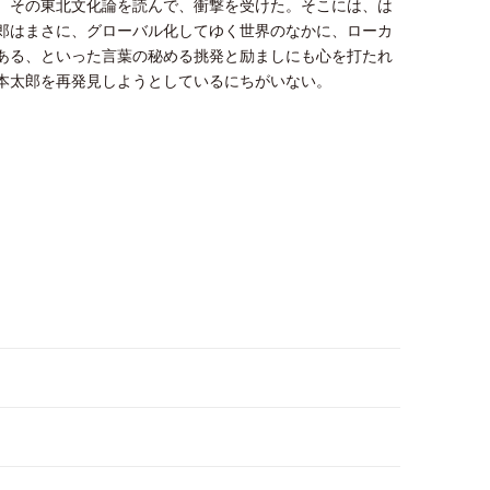
。その東北文化論を読んで、衝撃を受けた。そこには、は
郎はまさに、グローバル化してゆく世界のなかに、ローカ
ある、といった言葉の秘める挑発と励ましにも心を打たれ
本太郎を再発見しようとしているにちがいない。