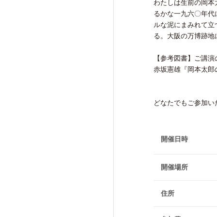
わたしは生前の岡本
研究活動成果
るかな一九六〇年代
ルな泥にまみれて立
る。大阪の万博跡地
【参考図書】ご講演
赤坂憲雄『岡本太郎の
交流・広報活動
Exchange and Public
Relations Activities
どなたでもご参加い
交流・広報活動TOP
開催日時
けいはんな「ゲーテの会」
けいはんな「meta鼎談」
開催場所
けいはんな「市民懇談」
住所
IIAS塾ジュニアセミナー