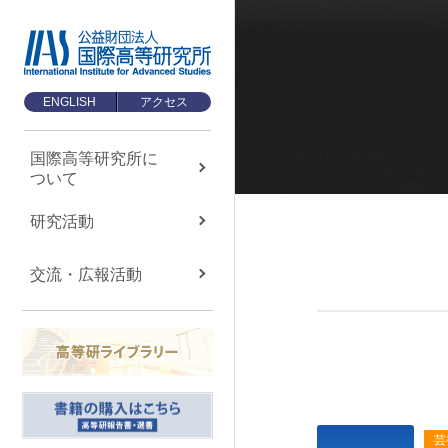
ENGLISH
アクセス
国際高等研究所に
ついて
国際高等研究所に
ついて
About us
研究活動
国際高等研究所について
交流・広報活動
TOP
メッセージ
基本理念・ミッション
設立経緯・歩み
組織・運営について
芸