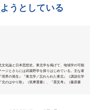
れようとしている
北文化論と日本思想史。東北学を掲げて、地域学の可能
テージとさらには武蔵野学を探りはじめている。主な著
『境界の発生』『東北学／忘れられた東北』（講談社学
『北のはやり歌』（筑摩選書）、『震災考』（藤原書