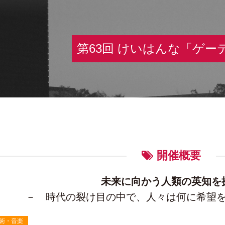
第63回 けいはんな「ゲー
開催概要
未来に向かう人類の英知を
－ 時代の裂け目の中で、人々は何に希望
術・音楽