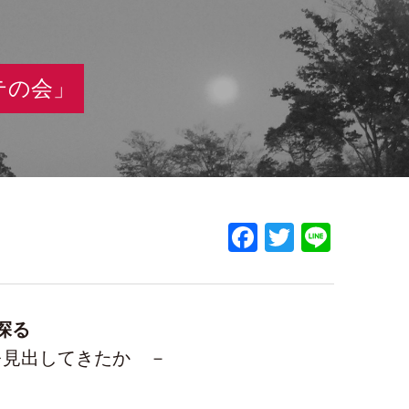
テの会」
Facebook
Twitter
Line
探る
を見出してきたか －