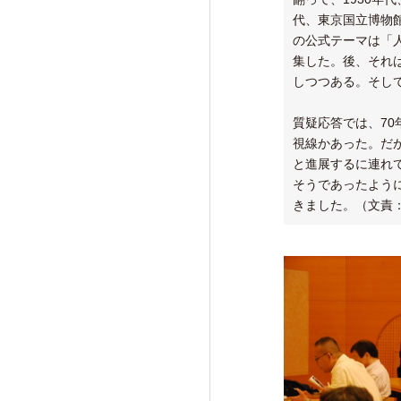
代、東京国立博物
の公式テーマは「
集した。後、それ
しつつある。そし
質疑応答では、7
視線かあった。だ
と進展するに連れ
そうであったよう
きました。（文責