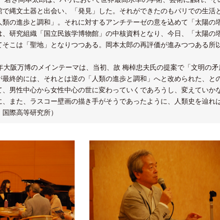
館で縄文土器と出会い、「発見」した。それができたのもパリでの生活と
人類の進歩と調和」。それに対するアンチテーゼの意を込めて「太陽の
は、研究組織「国立民族学博物館」の中核資料となり、今日、「太陽の塔
てそこは「聖地」となりつつある。岡本太郎の再評価が進みつつある所
0年大阪万博のメインテーマは、当初、故 梅棹忠夫氏の提案で「文明の
が最終的には、それとは逆の「人類の進歩と調和」へと改められた、と
て、男性中心から女性中心の世に変わっていくであろうし、変えていか
に、また、ラスコー壁画の描き手がそうであったように、人類史を辿れ
：国際高等研究所）