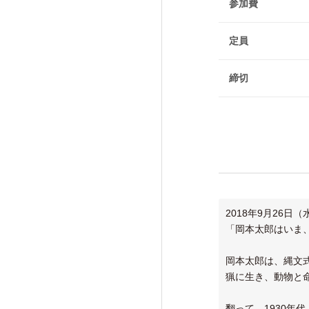
けいはんな「エジソンの会」
参加費
フォーラム・シンポジウム
定員
高等研ライブラリー
締切
関係機関との連携
2018年9月26
「岡本太郎はいま
岡本太郎は、縄文
猟に生き、動物と
翻って、1930年