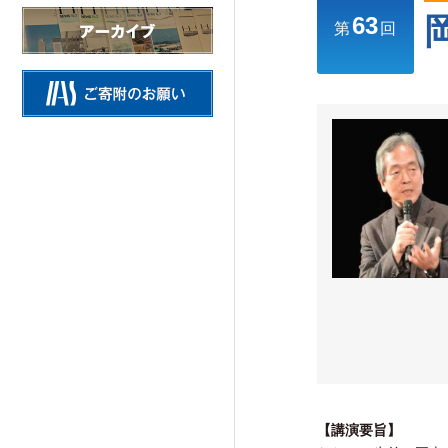
63
情報公開
第
回
施設の紹介
研究活動
Research Activities
研究活動TOP
研究事業方針
自主研究
公募研究・その他の研究
【講演要旨】