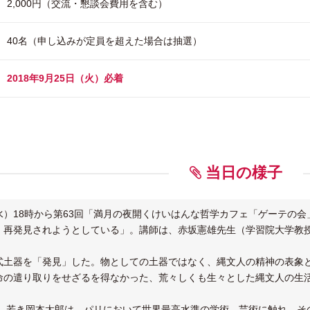
2,000円（交流・懇談会費用を含む）
40名（申し込みが定員を超えた場合は抽選）
2018年9月25日（火）必着
当日の様子
日（水）18時から第63回「満月の夜開くけいはんな哲学カフェ「ゲーテ
、再発見されようとしている」。講師は、赤坂憲雄先生（学習院大学教
式土器を「発見」した。物としての土器ではなく、縄文人の精神の表象
命の遣り取りをせざるを得なかった、荒々しくも生々とした縄文人の生
代、若き岡本太郎は、パリにおいて世界最高水準の学術、芸術に触れ、そ