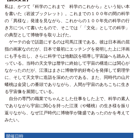
私は、かつて『科学のこれまで 科学のこれから』という短い本
を書いた（岩波ブックレット）。これまでの１００年の間の科学
の「異様な」発達を見ながら、これからの１００年先の科学の行
き方について書いたもので、そこでは「「文化」としての科学」
の典型として博物学を取り上げた。
ゲーテの会で話題にするのは司馬江漢である。彼は日本画の屈
指の画家なのだが、日本で最初にエッチングを発明した上に洋画
にも手を出し、さらに科学では地動説を唱導し宇宙論へも踏み入
っている。当時の天文学は暦学に終始して宇宙の構造には関心が
なかったのだが、江漢はまさに博物学的好奇心を発揮して窮理学
に、そして天文学に造詣を深めたのである。また、同時代の山片
蟠桃は金貸しの番頭でありながら、人間が宇宙のあちこちに生き
る宇宙像を展開している。
自分の専門の職業でちゃんとした仕事をした上で、科学の素人
でありながら宇宙に関心を持った江漢（や蟠桃）の生き様を振り
返りながら、なぜ江戸時代に博物学が隆盛であったのかを考えて
みたい。
開催日時