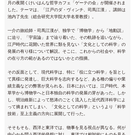
月の夜開くけいはんな哲学カフェ「ゲーテの会」が開催されま
した。テーマは、「江戸のダ・ヴィンチ、司馬江漢」。講師は
池内了先生（総合研究大学院大学名誉教授）。
一介の旅絵師・司馬江漢が、独学で「博物学」から「地動説」
に迫り、「宇宙論」まで辿り着いた、その軌跡を追いながら、
江戸時代に花開いた世界に類を見ない「文化としての科学」の
発展の有り様について解説。そこに、これからの社会や、科学
の在り方の範があるのではないかとの指摘。
その反面として、現代科学は、特に「役に立つ科学」を旨とし
て異様に発達し、巨大科学を志向するなど、ある種の偏りや業
績主義などの弊害が見られる。日本においては、江戸時代、本
草学から博物学へと日本独自の科学の発展の芽があった。しか
し、明治維新によって怒涛のごとく流入した近代西洋科学によ
って摘まれてしまい、「文化としての科学」というより「科学
技術」至上主義の方向に展開して行った。
そそもそも、西洋と東洋では、物事を見る視点が異なる。何が
中心かを問う西洋的発想に対し、東洋では相対的にものを見る