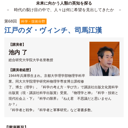
未来に向かう人類の英知を探る
関係機関との連携
－ 時代の裂け目の中で、人々は何に希望を見出してきたか －
第
68
回
科学・技術分野
江戸のダ・ヴィンチ、司馬江漢
【講演者】
池内 了
総合研究大学院大学名誉教授
【講演者経歴】
1944年兵庫県生まれ。京都大学理学部物理学科卒
業。同大大学院理学研究科物理学専攻博士課程修
了。博士（理学）。『科学の考え方・学び方』で講談社出版文化賞科学
出版賞（現・講談社科学出版賞）受賞。『物理学と神』『科学・技術と
現代社会上・下』『科学の限界』『ねえ君 不思議だと思いません
か？』
『科学者と戦争』『科学者と軍事研究』など著書多数。
【講演要旨】