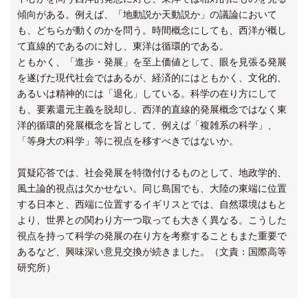
傾向がある。例えば、「地動説か天動説か」の議論において
も、どちらが動くのかを問う。時間概念にしても、西洋が概し
て直線的であるのに対し、東洋は循環的である。
ともかく、「進歩・発展」を至上価値として、眼を見張る発展
を遂げた現代社会ではあるが、経済的にはともかく、文化的、
あるいは精神的には「退化」している。科学の在り方にして
も、要素還元主義を脱却し、西洋的直線的発展概念ではなく東
洋的循環的発展概念を旨として、例えば「複雑系の科学」、
「等身大の科学」等に視点を移すべきではないか。
質疑応答では、社会発展を特徴付けるものとして、地政学的、
風土論的視点は欠かせない。同じ島国でも、大陸の東端に位置
する日本と、西端に位置するイギリスとでは、自然環境はもと
より、世界との関わり方一つ取っても大きく異なる。こうした
視点を持って科学の発展の在り方を考察することもまた重要で
あるなど、興味深い意見交換が続きました。（文責：国際高等
研究所）