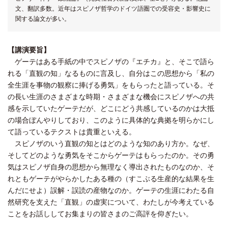
文、翻訳多数。近年はスピノザ哲学のドイツ語圏での受容史・影響史に
関する論文が多い。
【講演要旨】
ゲーテはある手紙の中でスピノザの『エチカ』と、そこで語ら
れる「直観の知」なるものに言及し、自分はこの思想から「私の
全生涯を事物の観察に捧げる勇気」をもらったと語っている。そ
の長い生涯のさまざまな時期・さまざまな機会にスピノザへの共
感を示していたゲーテだが、どこにどう共感しているのかは大抵
の場合ぼんやりしており、このように具体的な典拠を明らかにし
て語っているテクストは貴重といえる。
スピノザのいう直観の知とはどのような知のあり方か。なぜ、
そしてどのような勇気をそこからゲーテはもらったのか。その勇
気はスピノザ自身の思想から無理なく導出されたものなのか、そ
れともゲーテがやらかしたある種の（すこぶる生産的な結果を生
んだにせよ）誤解・誤読の産物なのか。ゲーテの生涯にわたる自
然研究を支えた「直観」の虚実について、わたしが今考えている
ことをお話ししてお集まりの皆さまのご高評を仰ぎたい。