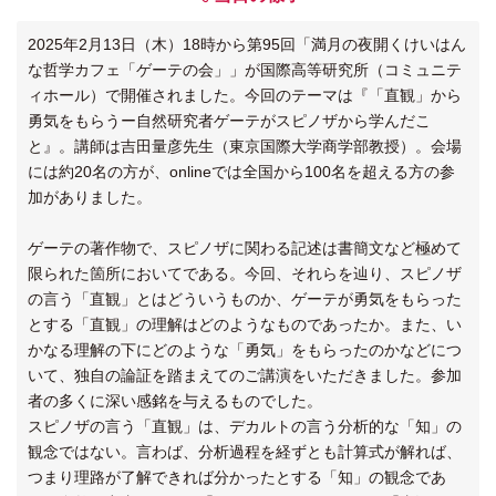
2025年2月13日（木）18時から第95回「満月の夜開くけいはん
な哲学カフェ「ゲーテの会」」が国際高等研究所（コミュニテ
ィホール）で開催されました。今回のテーマは『「直観」から
勇気をもらうー自然研究者ゲーテがスピノザから学んだこ
と』。講師は吉田量彦先生（東京国際大学商学部教授）。会場
には約20名の方が、onlineでは全国から100名を超える方の参
加がありました。
ゲーテの著作物で、スピノザに関わる記述は書簡文など極めて
限られた箇所においてである。今回、それらを辿り、スピノザ
の言う「直観」とはどういうものか、ゲーテが勇気をもらった
とする「直観」の理解はどのようなものであったか。また、い
かなる理解の下にどのような「勇気」をもらったのかなどにつ
いて、独自の論証を踏まえてのご講演をいただきました。参加
者の多くに深い感銘を与えるものでした。
スピノザの言う「直観」は、デカルトの言う分析的な「知」の
観念ではない。言わば、分析過程を経ずとも計算式が解れば、
つまり理路が了解できれば分かったとする「知」の観念であ