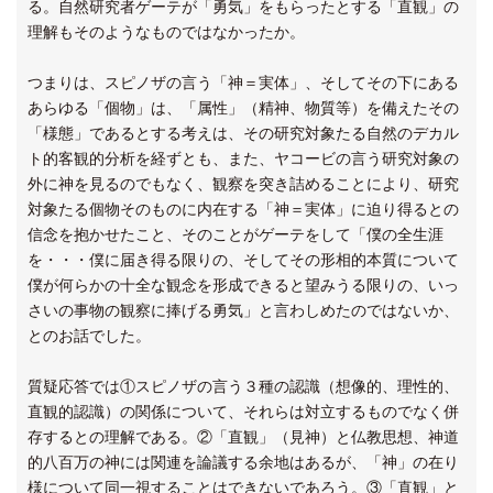
る。自然研究者ゲーテが「勇気」をもらったとする「直観」の
理解もそのようなものではなかったか。
つまりは、スピノザの言う「神＝実体」、そしてその下にある
あらゆる「個物」は、「属性」（精神、物質等）を備えたその
「様態」であるとする考えは、その研究対象たる自然のデカル
ト的客観的分析を経ずとも、また、ヤコービの言う研究対象の
外に神を見るのでもなく、観察を突き詰めることにより、研究
対象たる個物そのものに内在する「神＝実体」に迫り得るとの
信念を抱かせたこと、そのことがゲーテをして「僕の全生涯
を・・・僕に届き得る限りの、そしてその形相的本質について
僕が何らかの十全な観念を形成できると望みうる限りの、いっ
さいの事物の観察に捧げる勇気」と言わしめたのではないか、
とのお話でした。
質疑応答では①スピノザの言う３種の認識（想像的、理性的、
直観的認識）の関係について、それらは対立するものでなく併
存するとの理解である。②「直観」（見神）と仏教思想、神道
的八百万の神には関連を論議する余地はあるが、「神」の在り
様について同一視することはできないであろう。③「直観」と