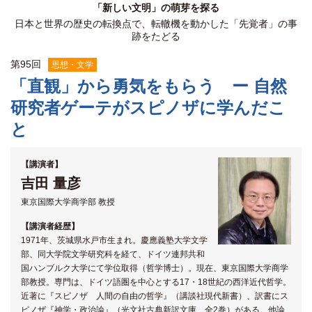
「新しい文明」の萌芽を探る
関係機関との連携
日本と世界の歴史の転換点で、転轍機を動かした「先覚者」の事
跡をたどる
第
95
回
思想・文学
「直観」から勇気をもらう ー 自然
研究者ゲーテがスピノザに学んだこ
と
【講演者】
吉田 量彦
東京国際大学商学部 教授
【講演者経歴】
1971年、茨城県水戸市生まれ。慶應義塾大学文学
部、同大学院文学研究科を経て、ドイツ連邦共和
国ハンブルク大学にて学位取得（哲学博士）。現在、東京国際大学商学
部教授。専門は、ドイツ語圏を中心とする17・18世紀の西洋近代哲学。
近著に『スピノザ 人間の自由の哲学』（講談社現代新書）、訳書にス
ピノザ『神学・政治論』（光文社古典新訳文庫、全2巻）がある。他論