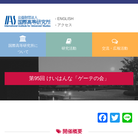
ENGLISH
アクセス
国際高等研究所について
交流・広報活動
研究活動
Exchange and Public
Research Activities
About us
Relations Activities
国際高等研究所に
研究活動
交流・広報活動
ついて
国際高等研究所についてTOP
研究活動TOP
交流・広報活動TOP
メッセージ
研究事業方針
けいはんな「ゲーテの会」
基本理念・ミッション
自主研究
第95回 けいはんな「ゲーテの会」
けいはんな「meta鼎談」
設立経緯・歩み
公募研究・その他の研究
けいはんな「市民懇談」
組織・運営について
研究活動成果
IIAS塾ジュニアセミナー
情報公開
けいはんな「エジソンの会」
Faceb
Twit
L
施設の紹介
フォーラム・シンポジウム
開催概要
高等研ライブラリー