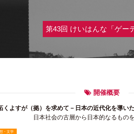
第43回 けいはんな「ゲー
開催概要
拓くよすが（拠）を求めて－日本の近代化を導い
日本社会の古層から日本的なるもの
想・文学