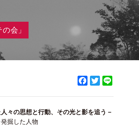
テの会」
Facebook
Twitter
Line
た人々の思想と行動、その光と影を追う－
を発掘した人物