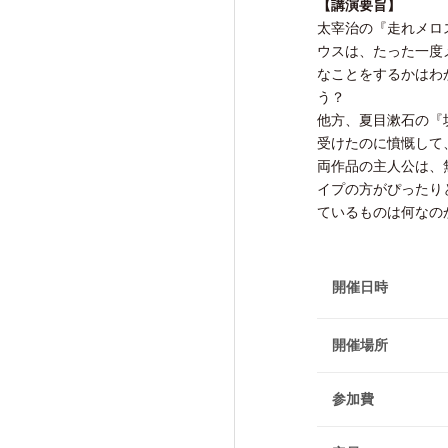
【講演要旨】
研究活動成果
太宰治の『走れメロ
ウスは、たった一度
なことをするかはわ
う？
他方、夏目漱石の『
受けたのに憤慨して
交流・広報活動
両作品の主人公は、
Exchange and Public
イプの方がぴったり
Relations Activities
ているものは何なの
交流・広報活動TOP
開催日時
けいはんな「ゲーテの会」
けいはんな「meta鼎談」
開催場所
けいはんな「市民懇談」
参加費
IIAS塾ジュニアセミナー