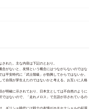
なされた。主な内容は下記のとおり。
概念がないと、友情という概念にはつながらないのではな
では平安時代に「武士階級」が勃興してからではないか。
して自我が芽生えたのではないかと考える。お互いに人格
。
語が明確に示されており、日本文としては不自然のように
訳ではないので、「走れメロス」で主語が示されているの
は、ギリシャ時代には戦士の友情がホモセクシャルの起源