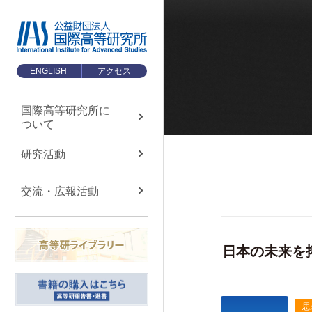
ENGLISH
アクセス
国際高等研究所に
ついて
国際高等研究所に
ついて
About us
研究活動
国際高等研究所について
交流・広報活動
TOP
メッセージ
基本理念・ミッション
日本の未来を
設立経緯・歩み
組織・運営について
思