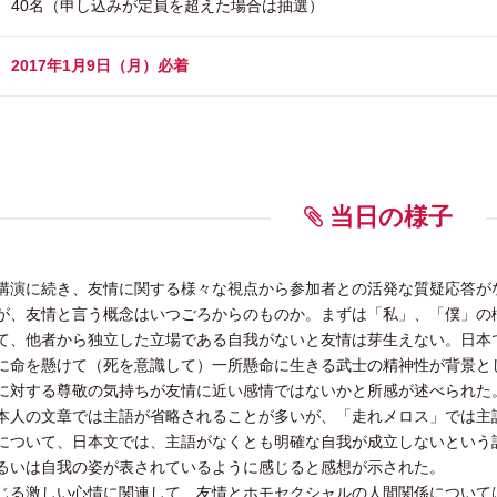
40名（申し込みが定員を超えた場合は抽選）
2017年1月9日（月）必着
当日の様子
講演に続き、友情に関する様々な視点から参加者との活発な質疑応答が
が、友情と言う概念はいつごろからのものか。まずは「私」、「僕」の
て、他者から独立した立場である自我がないと友情は芽生えない。日本
に命を懸けて（死を意識して）一所懸命に生きる武士の精神性が背景と
に対する尊敬の気持ちが友情に近い感情ではないかと所感が述べられた
本人の文章では主語が省略されることが多いが、「走れメロス」では主
について、日本文では、主語がなくとも明確な自我が成立しないという
るいは自我の姿が表されているように感じると感想が示された。
じる激しい心情に関連して、友情とホモセクシャルの人間関係について