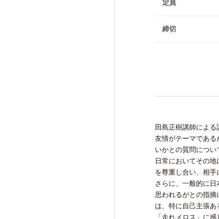
けいはんな「エジソンの会」
定員
フォーラム・シンポジウム
締切
高等研ライブラリー
関係機関との連携
田島正樹講師による
友情がテーマである
いかとの質問につい
日常においてその地
を尊重し合い、相手
さらに、一般的に日
思われるがとの指摘
は、特に自己主張あ
「走れメロス」に感