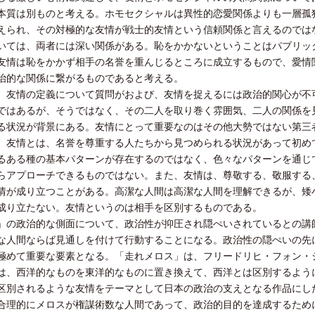
本質は別ものと考える。ホモセクシャルは異性的恋愛関係よりも一層孤
えられ、その対極的な友情が戦士的友情という信頼関係と言えるのでは
いては、両者には深い関係がある。恥をかかないということはパブリッ
友情は恥をかかず相手の名誉を重んじるところに成立するもので、愛情
治的な関係に繋がるものであると考える。
。友情の定義について質問がおよび、友情を捉えるには政治的関心が不
ではあるが、そうではなく、その二人を取り巻く雰囲気、二人の関係を
る状況が背景にある。友情にとって重要なのはその他大勢ではない第三
、友情とは、名誉を尊重する人たちから見つめられる状況があって初め
るある種の基本パターンが存在するのではなく、色々なパターンを通じ
らアプローチできるものではない。また、友情は、尊敬する、敬服する
情が成り立つことがある。高潔な人間は高潔な人間を理解できるが、矮
成り立たない。友情というのは相手を区別するものである。
」の政治的な側面について、政治性が抑圧され隠ぺいされているとの講
な人間ならば見通しを付けて行動することになる。政治性の隠ぺいの先
て重要な要素となる。「走れメロス」は、フリードリヒ・フォン・シラー（Frie
は、西洋的なものを東洋的なものに置き換えて、西洋とは区別するよう
区別されるような友情をテーマとして日本の政治の支えとなる作品にし
合理的にメロスが権謀術数な人間であって、政治的目的を達成するため