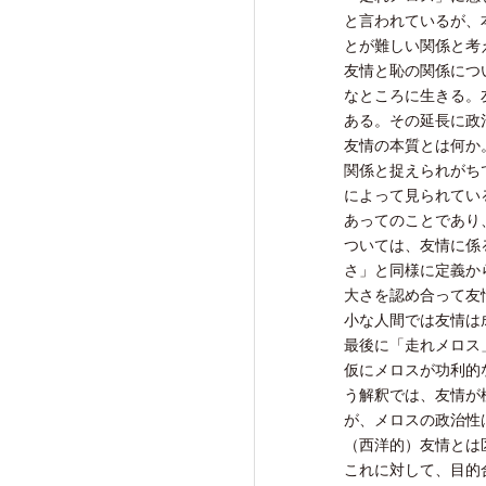
と言われているが、
とが難しい関係と考
友情と恥の関係につ
なところに生きる。
ある。その延長に政
友情の本質とは何か
関係と捉えられがち
によって見られてい
あってのことであり
ついては、友情に係
さ」と同様に定義か
大さを認め合って友
小な人間では友情は
最後に「走れメロス
仮にメロスが功利的
う解釈では、友情が極め
が、メロスの政治性
（西洋的）友情とは
これに対して、目的