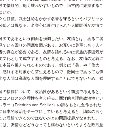
独で懐疑的、脆く壊れやすいもので、恒常的に維持するこ
ないか。
クな価値。武士は恥をかかず名誉を守るというパブリック
関係とは異なる。名誉心に裏付けられた人間関係が友情で
可欠であるという側面を強調したい。友情とは、ある二者
見ている回りの同属集団があり、お互いに尊重し合う人々
者の存在が必要である。友情を語れるのは貴族的雰囲気が
て文化として成立するものと考える。なお、友情の定義に
て本質を捉えられるものであり、例えば「美」や「偉大
、感服する対象から芽生えるもので、敵同士であっても偉
小な人間は高潔な人間を理解することはできないため、矮
師の指摘について、政治性があるという前提で考えると、
にはメロスの合理性を考え得る。西洋的合理的政治性とい
drich von Schiller）の詩をもとに創作されだ
に日本的政治をテーマにしていると考えると、講師の言う
たと理解できるのではないかとの問題提起がなされた。
には、友情などどうなっても構わないというような政治意