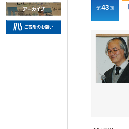
43
情報公開
第
回
施設の紹介
研究活動
Research Activities
研究活動TOP
研究事業方針
自主研究
公募研究・その他の研究