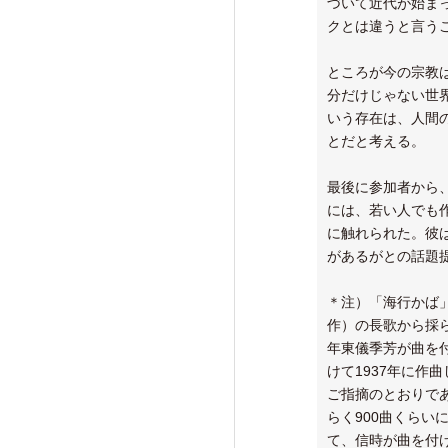
づいて近代が始ま
クとは違うと言う
ところが今の宗教
分だけじゃない世
いう存在は、人間
とだと考える。
最後に参加者から
には、若い人でも作
に触れられた。彼
があるがとの話題
＊注）「海行かば」
作）の長歌から採ら
年東儀季芳が曲を
けて1937年に作
ご指摘のとおりで
らく900曲くら
て、信時が曲を付