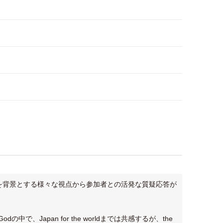
を背景とする様々な視点から参加者との活発な質疑応答が
ll for Godの中で、Japan for the worldまでは共感するが、the