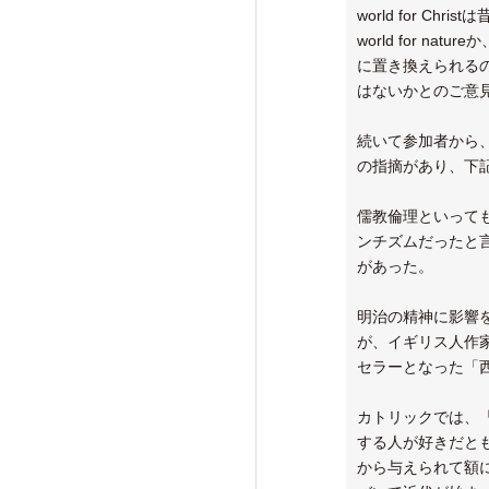
world for 
world for n
に置き換えられるのが
はないかとのご意
続いて参加者から
の指摘があり、下
儒教倫理といって
ンチズムだったと
があった。
明治の精神に影響
が、イギリス人作家サ
セラーとなった「西
カトリックでは、
する人が好きだともい
から与えられて額