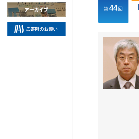
44
情報公開
第
回
施設の紹介
研究活動
Research Activities
研究活動TOP
研究事業方針
自主研究
公募研究・その他の研究