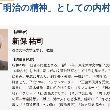
「明治の精神」としての内村
【講演者】
新保 祐司
都留文科大学副学長・教授
【講演者経歴】
昭和28年、仙台市に生まれる。昭和52年、東京大学文学部仏
（構想社）を上梓、新世代の文芸批評家として注目を集める。平
に昇任。平成26年より、副学長・教授。平成17年、『信時潔
権させた。平成19年、フジサンケイグループ正論新風賞を受賞
著書に、『島木健作―義に飢ゑ渇く者』（リブロポート）『日
社）『フリードリヒ 崇高のアリア』（角川学芸出版）『異形
の耳―音楽随想』（以上、港の人）など多数。編著に『「海ゆ
著は『「海道東征」への道』（藤原書店）『散文詩集 鬼火』（