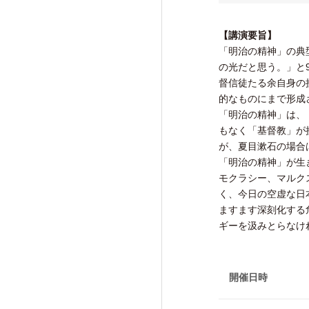
研究活動成果
【講演要旨】
「明治の精神」の典
の光だと思う。」と
督信徒たる余自身の
的なものにまで形成
交流・広報活動
「明治の精神」は、
Exchange and Public
もなく「基督教」が
Relations Activities
が、夏目漱石の場合
「明治の精神」が生
モクラシー、マルク
交流・広報活動TOP
く、今日の空虚な日
けいはんな「ゲーテの会」
ますます深刻化する
ギーを汲みとらなけ
けいはんな「meta鼎談」
けいはんな「市民懇談」
開催日時
IIAS塾ジュニアセミナー