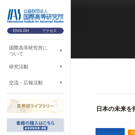
ENGLISH
アクセス
国際高等研究所に
ついて
国際高等研究所に
ついて
About us
研究活動
国際高等研究所について
交流・広報活動
TOP
メッセージ
基本理念・ミッション
日本の未来を
設立経緯・歩み
組織・運営について
思