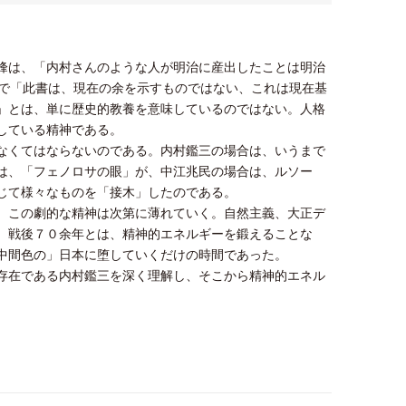
峰は、「内村さんのような人が明治に産出したことは明治
中で「此書は、現在の余を示すものではない、これは現在基
」とは、単に歴史的教養を意味しているのではない。人格
している精神である。
なくてはならないのである。内村鑑三の場合は、いうまで
は、「フェノロサの眼」が、中江兆民の場合は、ルソー
じて様々なものを「接木」したのである。
、この劇的な精神は次第に薄れていく。自然主義、大正デ
、戦後７０余年とは、精神的エネルギーを鍛えることな
中間色の」日本に堕していくだけの時間であった。
存在である内村鑑三を深く理解し、そこから精神的エネル