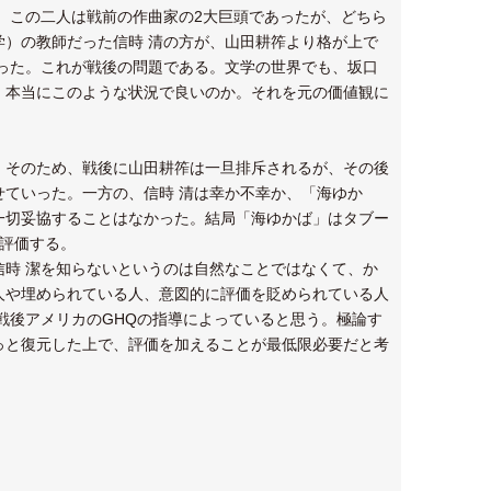
。この二人は戦前の作曲家の2大巨頭であったが、どちら
）の教師だった信時 清の方が、山田耕筰より格が上で
った。これが戦後の問題である。文学の世界でも、坂口
、本当にこのような状況で良いのか。それを元の価値観に
。そのため、戦後に山田耕筰は一旦排斥されるが、その後
ていった。一方の、信時 清は幸か不幸か、「海ゆか
一切妥協することはなかった。結局「海ゆかば」はタブー
を評価する。
時 潔を知らないというのは自然なことではなくて、か
人や埋められている人、意図的に評価を貶められている人
戦後アメリカのGHQの指導によっていると思う。極論す
っと復元した上で、評価を加えることが最低限必要だと考