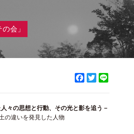
テの会」
Facebook
Twitter
Line
た人々の思想と行動、その光と影を追う－
 土の違いを発見した人物