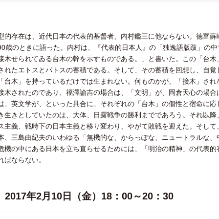
型的存在は、近代日本の代表的基督者、内村鑑三に他ならない。徳富蘇
90歳のときに語った。内村は、『代表的日本人』の「独逸語版跋」の
接木せられてゐる台木の幹を示すものである。」と書いた。この「台木
されたエトスとパトスの蓄積である。そして、その蓄積を回想し、自覚
「台木」を持っているだけでは生まれない。何ものかが、「接木」され
接木されたのであり、福澤諭吉の場合は、「文明」が、岡倉天心の場合
は、英文学が、といった具合に、それぞれの「台木」の個性と宿命に応
き生きとしていたのは、大体、日露戦争の勝利までであろう。それ以降
ス主義、戦時下の日本主義と移り変わり、やがて敗戦を迎えた。そして
本、三島由紀夫のいわゆる「無機的な、からっぽな、ニュートラルな、
危機の中にある日本を立ち直らせるためには、「明治の精神」の代表的
ればならない。
2017年2月10日（金）18：00～20：30