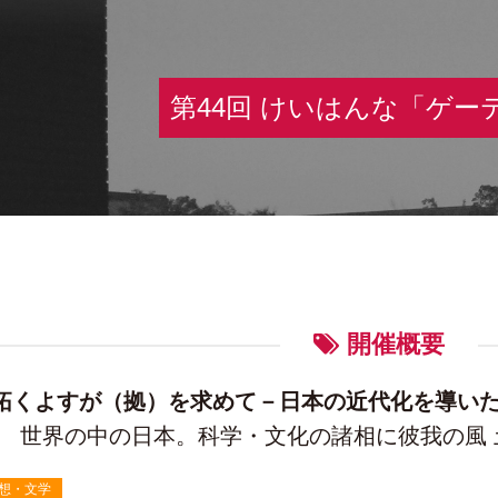
第44回 けいはんな「ゲー
開催概要
拓くよすが（拠）を求めて－日本の近代化を導い
世界の中の日本。科学・文化の諸相に彼我の風
想・文学