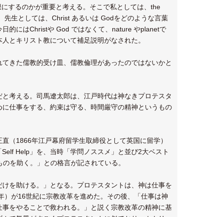
い思想にするのかが重要と考える。そこで私としては、the
と思うが、先生としては、Christ あるいは Godをどのような言葉
istや God ではなくて、nature やplanetで
本人とキリスト教について補足説明がなされた。
れてきた儒教的受け皿、儒教倫理があったのではないかと
だと考える。司馬遼太郎は、江戸時代は神なきプロテスタ
めに仕事をする、約束は守る、時間厳守の精神というもの
直（1866年江戸幕府留学生取締役として英国に留学）
書「Self Help」を、当時「学問ノススメ」と並び2大ベスト
るものを助く。」との格言が記されている。
だけを助ける。」となる。プロテスタントは、神は仕事を
1546年）が16世紀に宗教改革を進めた。その後、「仕事は神
仕事をやることで救われる。」と説く宗教改革の精神に基