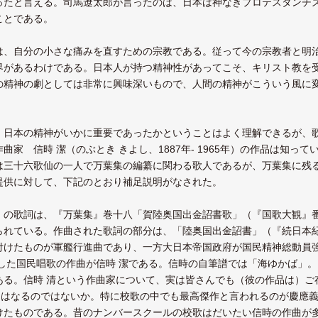
ったと言える。司馬遼太郎が言ったのは、日本は神なきプロテスタンチ
ことである。
は、自分の小さな痛みを直すための宗教である。従って今の宗教者と明
界があるわけである。日本人が持つ精神性があってこそ、キリスト教を
の精神の劇としては非常に興味深いもので、人間の精神がこういう風に
、日本の精神がいかに重要であったかということはよく理解できるが、
曲家 信時 潔（のぶとき きよし、1887年- 1965年）の作品は知
は三十六歌仙の一人で万葉集の編纂に関わる歌人であるが、万葉集に残
提供に対して、下記のとおり補足説明がなされた。
の歌詞は、『万葉集』巻十八「賀陸奥国出金詔書歌」（『国歌大観』番号
れている。作曲された歌詞の部分は、「陸奥国出金詔書」（『続日本紀』
付けたものが軍艦行進曲であり、一方大日本帝国政府が国民精神総動員強
曲した国民唱歌の作曲が信時 潔である。信時の自筆譜では「海ゆかば」。
ある。信時 清という作曲家について、実は皆さんでも（彼の作品は）ご
いにはなるのではないか。特に校歌の中でも最高傑作と言われるのが慶應義
けたものである。昔のナンバースクールの校歌はだいたい信時の作曲が