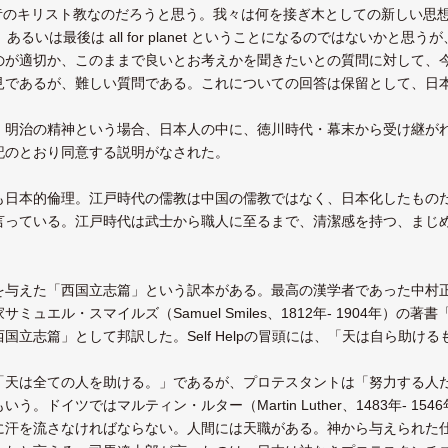
Christは昔のキリスト教なのだろうと思う。我々は何を接ぎ木としての新し
atureか、あるいは最後は all for planet ということになるのではないか
適切か、このままで良いとお考えかを聞きたいとの質問に対して、今日的にはChr
見であるが、難しい質問である。これについての回答は保留として、日
、明治の精神という場合、日本人の中に、徳川時代・幕末から受け継が
記のとおり同意する説明がなされた。
も日本的倫理。江戸時代の儒教は中国の儒教ではなく、日本化したもの
言っている。江戸時代は武士から職人に至るまで、清潔感を持つ、まじ
を与えた「西国立志篇」という訳本がある。最高の漢学者であった中村正
ミュエル・スマイルズ（Samuel Smiles、1812年- 1904年）の著
国立志篇」として邦訳した。Self Helpの冒頭には、「天は自ら助け
「天は全ての人を助ける。」であるが、プロテスタントは「努力する人
う。ドイツではマルティン・ルター（Martin Luther、1483年- 
に汗を流さなければならない。人間には天職がある。神から与えられた