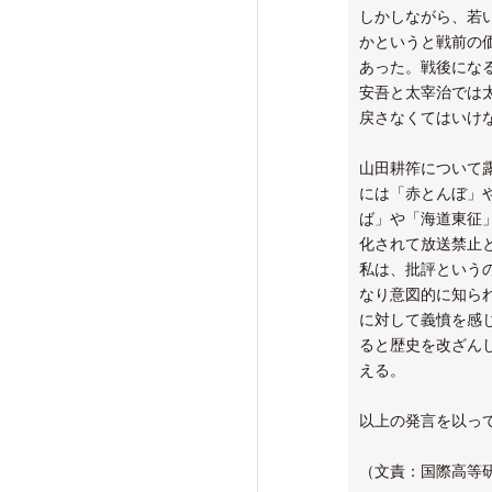
しかしながら、若
かというと戦前の
あった。戦後にな
安吾と太宰治では
戻さなくてはいけ
山田耕筰について
には「赤とんぼ」
ば」や「海道東征
化されて放送禁止
私は、批評という
なり意図的に知ら
に対して義憤を感
ると歴史を改ざん
える。
以上の発言を以っ
（文責：国際高等