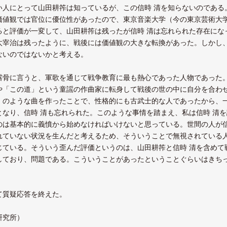
い人にとって山田耕筰は知っているが、この信時 清を知らないのである
価値観では官位に優位性があったので、東京音楽大学（今の東京芸術大学
ると評価が一変して、山田耕筰は残ったが信時 清は忘れられた存在にな
太宰治は残ったように、戦後には価値観の大きな転換があった。しかし
ないのではないかと考える。
露骨に言うと、軍歌を通じて戦争教育に最も熱心であった人物であった
や「この道」という童謡の作曲家に転身して戦後の世の中に自分を合わせ
」のような曲を作ったことで、性格的にも古武士的な人であったから、
となり、信時 清も忘れられた。このような事情を踏まえ、私は信時 清
のは基本的に義憤から始めなければいけないと思っている。世間の人が信
れていない状況を生んだと考えるため、そういうことで無視されている
じている。そういう歪んだ評価というのは、山田耕筰と信時 清を含めて
しており、問題である。こういうことがあったということぐらいはきち
て質疑応答を終えた。
研究所）