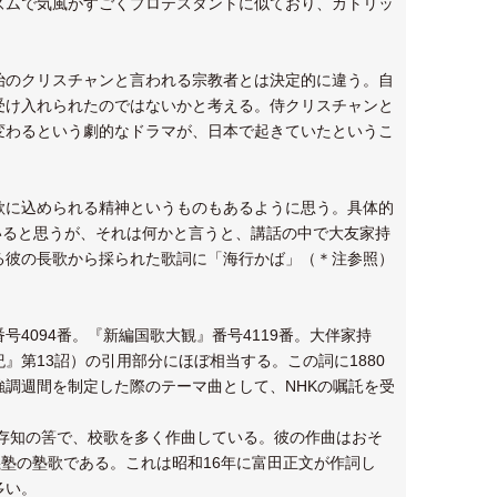
ズムで気風がすごくプロテスタントに似ており、カトリッ
治のクリスチャンと言われる宗教者とは決定的に違う。自
受け入れられたのではないかと考える。侍クリスチャンと
変わるという劇的なドラマが、日本で起きていたというこ
歌に込められる精神というものもあるように思う。具体的
っていると思うが、それは何かと言うと、講話の中で大友家持
る彼の長歌から採られた歌詞に「海行かば」（＊注参照）
4094番。『新編国歌大観』番号4119番。大伴家持
第13詔）の引用部分にほぼ相当する。この詞に1880
調週間を制定した際のテーマ曲として、NHKの嘱託を受
存知の筈で、校歌を多く作曲している。彼の作曲はおそ
塾の塾歌である。これは昭和16年に富田正文が作詞し
多い。