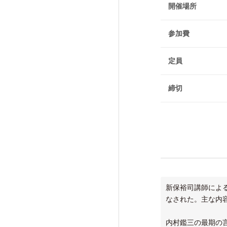
けいはんな「エジソンの会」
開催場所
フォーラム・シンポジウム
参加費
高等研ライブラリー
関係機関との連携
定員
締切
新保裕司講師によ
なされた。主な内
内村鑑三の最期の言葉、I fo