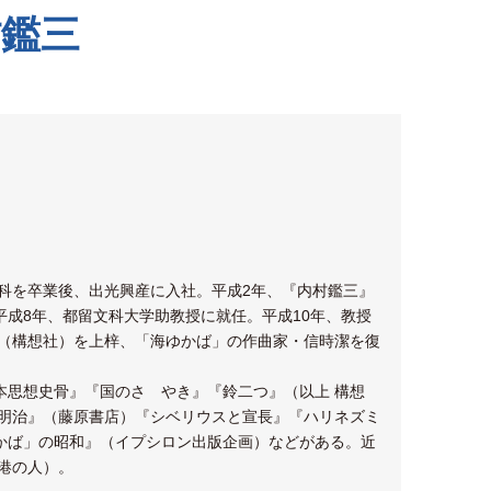
鑑三
文科を卒業後、出光興産に入社。平成2年、『内村鑑三』
成8年、都留文科大学助教授に就任。平成10年、教授
』（構想社）を上梓、「海ゆかば」の作曲家・信時潔を復
。
本思想史骨』『国のさゝやき』『鈴二つ』（以上 構想
の明治』（藤原書店）『シベリウスと宣長』『ハリネズミ
かば」の昭和』（イプシロン出版企画）などがある。近
港の人）。