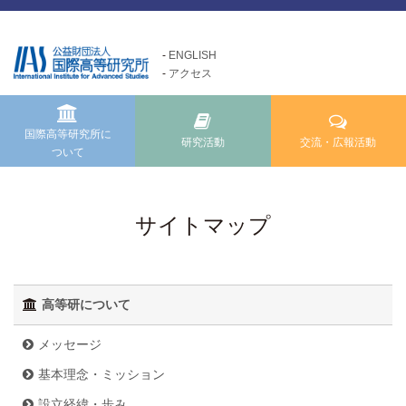
ENGLISH
アクセス
国際高等研究所について
交流・広報活動
研究活動
Exchange and Public
Research Activities
About us
Relations Activities
国際高等研究所に
研究活動
交流・広報活動
ついて
国際高等研究所についてTOP
研究活動TOP
交流・広報活動TOP
メッセージ
研究事業方針
けいはんな「ゲーテの会」
基本理念・ミッション
自主研究
サイトマップ
けいはんな「meta鼎談」
設立経緯・歩み
公募研究・その他の研究
けいはんな「市民懇談」
組織・運営について
研究活動成果
IIAS塾ジュニアセミナー
高等研について
情報公開
けいはんな「エジソンの会」
施設の紹介
メッセージ
フォーラム・シンポジウム
基本理念・ミッション
高等研ライブラリー
設立経緯・歩み