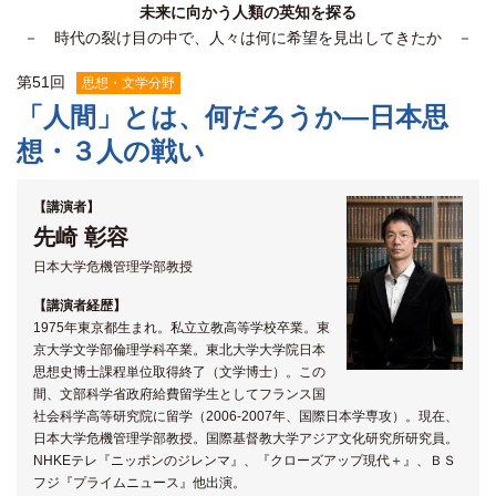
未来に向かう人類の英知を探る
関係機関との連携
－ 時代の裂け目の中で、人々は何に希望を見出してきたか －
第
51
回
思想・文学分野
「人間」とは、何だろうか―日本思
想・３人の戦い
【講演者】
先崎 彰容
日本大学危機管理学部教授
【講演者経歴】
1975年東京都生まれ。私立立教高等学校卒業。東
京大学文学部倫理学科卒業。東北大学大学院日本
思想史博士課程単位取得終了（文学博士）。この
間、文部科学省政府給費留学生としてフランス国
社会科学高等研究院に留学（2006‐2007年、国際日本学専攻）。現在、
日本大学危機管理学部教授。国際基督教大学アジア文化研究所研究員。
NHKEテレ『ニッポンのジレンマ』、『クローズアップ現代＋』、ＢＳ
フジ『プライムニュース』他出演。