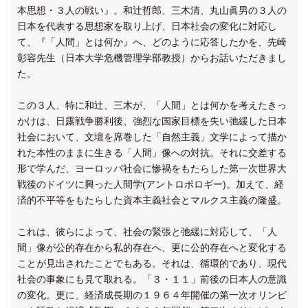
本思想・３人の戦い』。和辻哲郎、三木清、丸山眞男の３人の
日本を代表する思想家を取り上げ、日本社会の変化に対応し
て、『「人間」とは何か』へ、どのように応答したかを、先崎
彰容先生（日本大学危機管理学部教授）からお話いただきまし
た。
この３人、特に和辻、三木が、「人間」とは何かを考えたきっ
かけは、日露戦争勝利後、強烈な国家目標を失い弛緩した日本
社会において、文壇を席巻した「自然主義」文学によって描か
れた本性のままに生きる「人間」像への対抗。それに交差する
形で学んだ、ヨーロッパ社会に惨禍をもたらした第一次世界大
戦後のドイツに興った人間学(アントロポロギー)。加えて、経
済的不平等をもたらした資本主義社会とマルクス主義の隆盛。
これは、彼らによって、社会の緊張と弛緩に対応して、「人
間」像が公的存在から私的存在へ、更に公的存在へと変化する
ことが見出されたことでもある。それは、循環的であり、現代
社会の事象にも見て取れる。「３・１１」前後の日本人の意識
の変化。更に、経済成長期の１９６４年開催の第一次オリンピ