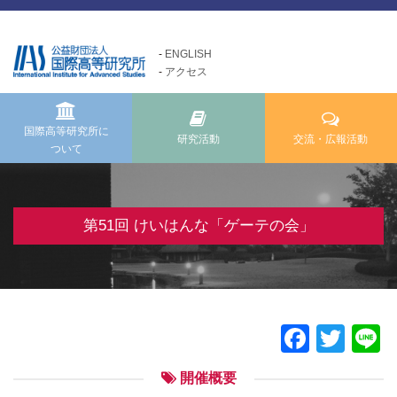
ENGLISH
アクセス
国際高等研究所について
交流・広報活動
研究活動
Exchange and Public
Research Activities
About us
Relations Activities
国際高等研究所に
研究活動
交流・広報活動
ついて
国際高等研究所についてTOP
研究活動TOP
交流・広報活動TOP
メッセージ
研究事業方針
けいはんな「ゲーテの会」
基本理念・ミッション
自主研究
第51回 けいはんな「ゲーテの会」
けいはんな「meta鼎談」
設立経緯・歩み
公募研究・その他の研究
けいはんな「市民懇談」
組織・運営について
研究活動成果
IIAS塾ジュニアセミナー
情報公開
けいはんな「エジソンの会」
Faceb
Twit
L
施設の紹介
フォーラム・シンポジウム
開催概要
高等研ライブラリー