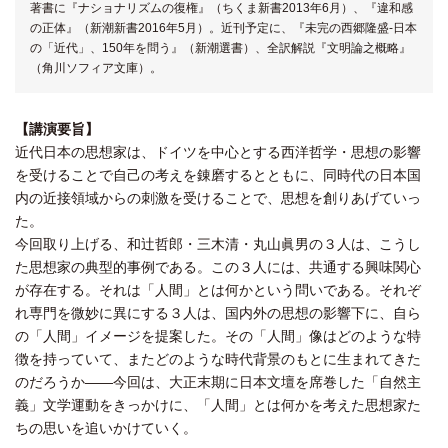
著書に『ナショナリズムの復権』（ちくま新書2013年6月）、『違和感
の正体』（新潮新書2016年5月）。近刊予定に、『未完の西郷隆盛‐日本
の「近代」、150年を問う』（新潮選書）、全訳解説『文明論之概略』
（角川ソフィア文庫）。
【講演要旨】
近代日本の思想家は、ドイツを中心とする西洋哲学・思想の影響
を受けることで自己の考えを錬磨するとともに、同時代の日本国
内の近接領域からの刺激を受けることで、思想を創りあげていっ
た。
今回取り上げる、和辻哲郎・三木清・丸山眞男の３人は、こうし
た思想家の典型的事例である。この３人には、共通する興味関心
が存在する。それは「人間」とは何かという問いである。それぞ
れ専門を微妙に異にする３人は、国内外の思想の影響下に、自ら
の「人間」イメージを提案した。その「人間」像はどのような特
徴を持っていて、またどのような時代背景のもとに生まれてきた
のだろうか――今回は、大正末期に日本文壇を席巻した「自然主
義」文学運動をきっかけに、「人間」とは何かを考えた思想家た
ちの思いを追いかけていく。