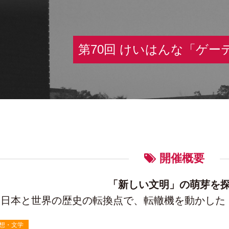
第70回 けいはんな「ゲー
開催概要
「新しい文明」の萌芽を
日本と世界の歴史の転換点で、転轍機を動かした
想・文学