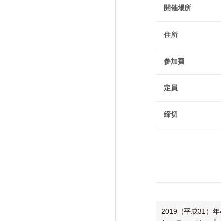
けいはんな「エジソンの会」
開催場所
フォーラム・シンポジウム
住所
高等研ライブラリー
関係機関との連携
参加費
定員
締切
2019（平成31