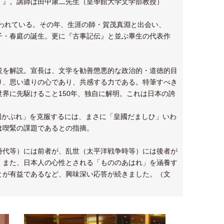
」』。講師は田中康二先生（皇學館大学文学部教授）
年と言われている。その年、生涯の師・賀茂真淵と出会い、
子・春庭の誕生。更に『古事記伝』と並ぶ畢生の代表作
説を解説。宣長は、文学を勧善懲悪的な政治的・道徳的目
り、思い遣りの心であり、共感する力である。特筆すべき
界に先駆けること150年、独自に解明。これは日本の誇
国かぶれ」を克服するには、まさに「皇國だましひ」いわ
は喫緊の課題であるとの指摘。
時代等）には前者が、乱世（太平洋戦争時等）には後者が
。また、日本人の心性とされる「もののあはれ」を涵養す
とが有益であるなど、興味深い応答が続きました。（文