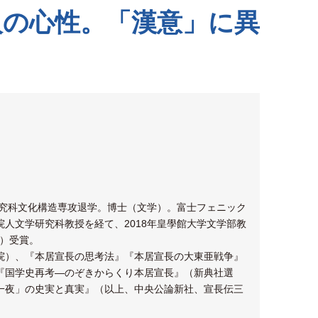
人の心性。「漢意」に異
研究科文化構造専攻退学。博士（文学）。富士フェニック
人文学研究科教授を経て、2018年皇學館大学文学部教
会）受賞。
院）、『本居宣長の思考法』『本居宣長の大東亜戦争』
『国学史再考―のぞきからくり本居宣長』（新典社選
一夜」の史実と真実』（以上、中央公論新社、宣長伝三