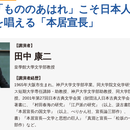
「もののあはれ」こそ日本
を唱える「本居宣長」
【講演者】
田中 康二
皇學館大學文学部教授
【講演者経歴】
1965年大阪市生まれ。神戸大学文学部卒業。同大学院文化学
ス短期大学専任講師・助教授、神戸大学文学部助教授、同大学院
授。2001年第27回日本古典文学会賞（財団法人日本古典文学
著書に、『村田春海の研究』『江戸派の研究』（以上、汲古書
『本居宣長の国文学』（以上、ぺりかん社、宣長論三部作）、
書）『本居宣長―文学と思想の巨人』『真淵と宣長―「松坂の
部作）など。