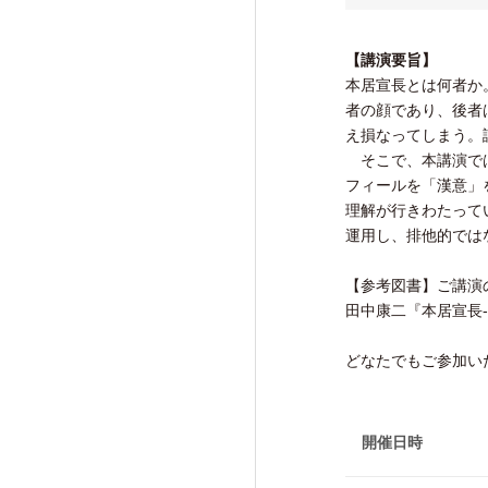
研究活動成果
【講演要旨】
本居宣長とは何者か
者の顔であり、後者
え損なってしまう。
そこで、本講演では
交流・広報活動
フィールを「漢意」
Exchange and Public
Relations Activities
理解が行きわたって
運用し、排他的では
【参考図書】ご講演
交流・広報活動TOP
田中康二『本居宣長-
けいはんな「ゲーテの会」
どなたでもご参加い
けいはんな「meta鼎談」
けいはんな「市民懇談」
開催日時
IIAS塾ジュニアセミナー