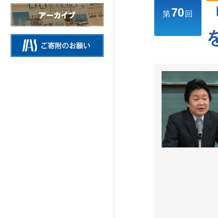
70
情報公開
第
回
施設の紹介
研究活動
Research Activities
研究活動TOP
研究事業方針
自主研究
公募研究・その他の研究