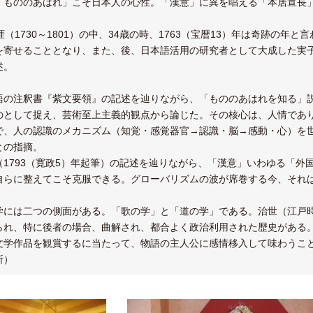
「もののあはれ」こそ日本人の心性。「漢意」に異を唱える「本居宣長
涯（1730～1801）の中、34歳の時、1763（宝暦13）年は奇跡の
を寄せることとなり、また、後、日本語活用の研究者として大成した実
述。
語の注釈書『紫文要領』の記述を辿りながら、「もののあはれを知る」
のとして捉え、芸術至上主義的観点から論じた。その核心は、人情であ
で、人の認識のメカニズム（知覚・感覚器官→認識・脳→感動・心）を世
との指摘。
（1793（寛政5）年起筆）の記述を辿りながら、「漢意」いわゆる「外
自らに整えてこそ克服できる。グローバリズムの波が席巻する今、それ
学には二つの側面がある。「歌の学」と「道の学」である。治世（江戸
られ、特に後者の場合、曲解され、都合よく政治利用された歴史がある
文学作品を観賞するに当たって、物語の主人公に感情移入して味わうこ
所）