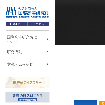
ENGLISH
アクセス
国際高等研究所に
ついて
国際高等研究所に
ついて
About us
研究活動
国際高等研究所について
交流・広報活動
TOP
メッセージ
基本理念・ミッション
設立経緯・歩み
組織・運営について
思