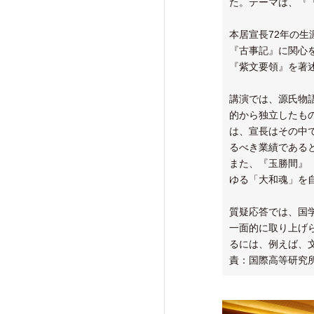
た。テーマは、『
本居宣長72年の生
『古事記』に関心
『紫文要領』を著
講演では、源氏物
的から独立したも
は、宣長はその中
るべき業績である
また、『玉勝間』
ゆる「大和魂」を
質疑応答では、国
一面的に取り上げ
るには、例えば、
責：国際高等研究