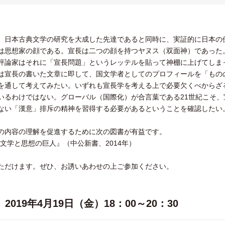
。日本古典文学の研究を大成した先達であると同時に、実証的に日本の
は思想家の顔である。宣長は二つの顔を持つヤヌス（双面神）であった
評論家はそれに「宣長問題」というレッテルを貼って神棚に上げてしま
宣長の書いた文章に即して、国文学者としてのプロフィールを「もの
を通して考えてみたい。いずれも宣長学を考える上で必要欠くべからざ
いるわけではない。グローバル（国際化）が合言葉である21世紀こそ
ない「漢意」排斥の精神を習得する必要があるということを確認したい
の内容の理解を促進するために次の図書が有益です。
文学と思想の巨人』（中公新書、2014年）
ただけます。ぜひ、お誘いあわせの上ご参加ください。
2019年4月19日（金）18：00～20：30