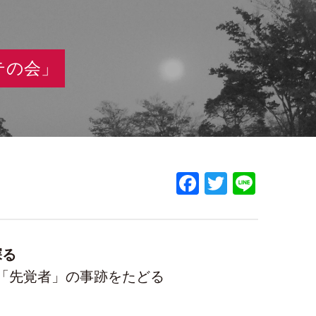
テの会」
Facebook
Twitter
Line
探る
「先覚者」の事跡をたどる