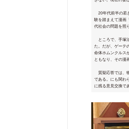
20年代前半の若
験を踏まえて漫画
代社会の問題を照
ところで、手塚治
た。だが、ゲーテ
命体ホムンクルス
ともなり、その漫
質疑応答では、物
である。にも関わ
に残る意見交換で