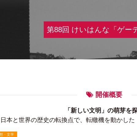
第88回 けいはんな「ゲー
開催概要
「新しい文明」の萌芽を
日本と世界の歴史の転換点で、転轍機を動かした
想・文学