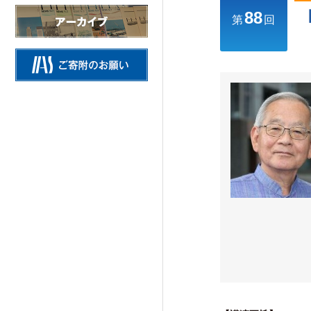
88
情報公開
第
回
施設の紹介
研究活動
Research Activities
研究活動TOP
研究事業方針
自主研究
公募研究・その他の研究