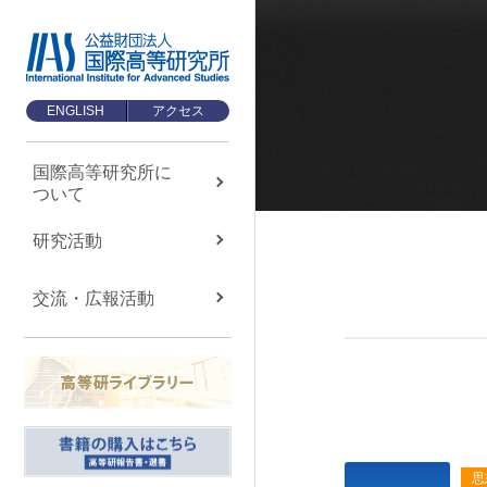
ENGLISH
アクセス
国際高等研究所に
ついて
国際高等研究所に
ついて
About us
研究活動
国際高等研究所について
交流・広報活動
TOP
メッセージ
基本理念・ミッション
設立経緯・歩み
組織・運営について
思