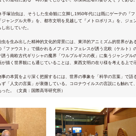
き手塚治虫は、そうした生命観に立脚し1950年代には既にゲーテの『
『ジャングル大帝』を、都市文明を見越して『メトロポリス』を、ジェ
らし出していた。
虫を生み出した精神的文化的背景には、東洋的アニミズム的世界がある
の『ファウスト』で描かれるメフィストフェレスが誘う北欧（ケルト）
が誘う南欧古代ギリシャの魔界「ワルプルギスの夜」に集うジャングル
画が描く世界観にも通じていることは、東西文明の在り様を考える上で
事の本質をより深く把握するには、世界の事象を「科学の言葉」で語る
らず「人文の言葉」が衰微している。コロナウイルスの言説にも触れて
あった。（文責：国際高等研究所）