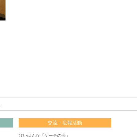
」
交流・広報活動
けいはんな「ゲーテの会」