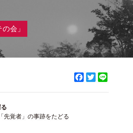
テの会」
Facebook
Twitter
Line
探る
「先覚者」の事跡をたどる