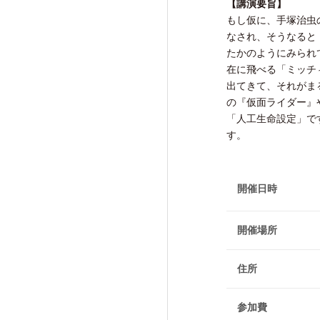
【講演要旨】
研究活動成果
もし仮に、手塚治虫
なされ、そうなると
たかのようにみられ
在に飛べる「ミッチ
出てきて、それがま
の『仮面ライダー』
交流・広報活動
「人工生命設定」で
Exchange and Public
す。
Relations Activities
開催日時
交流・広報活動TOP
けいはんな「ゲーテの会」
開催場所
けいはんな「meta鼎談」
けいはんな「市民懇談」
住所
IIAS塾ジュニアセミナー
参加費