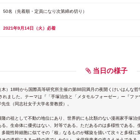
50名（先着順・定員になり次第締め切り）
2021年9月14日（火）必着
当日の様子
日（木）18時から国際高等研究所主催の第88回満月の夜開くけいはんな
で開催されました。テーマは『「手塚治虫と「メタモルフォーゼー」ー『
学先生（同志社女子大学名誉教授）。
隆の祖として不動の地位にあり、世界的にも比類のない漫画家手塚治虫
ある。生命体に優劣はない、対等である。ただあるのは多様性である。
、多能性幹細胞に似てその「核」なるものが螺旋を描いて次々と多様に
はその道程にある一時の姿でしかない。水俣病患者の姿さえそうである