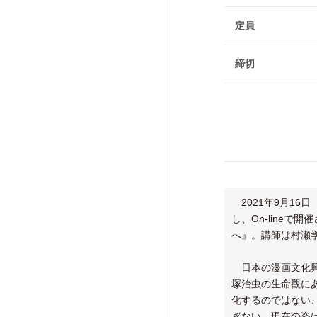
けいはんな「エジソンの会」
定員
フォーラム・シンポジウム
高等研ライブラリー
締切
関係機関との連携
2021年9月16
し、On-line
へ』。講師は村瀬
日本の漫画文化興
塚治虫の生命觀に
化するのではない
ぎない。現在の姿