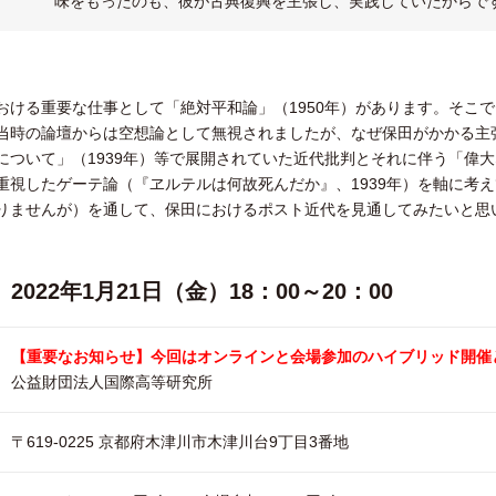
味をもったのも、彼が古典復興を主張し、実践していたからで
おける重要な仕事として「絶対平和論」（1950年）があります。そこ
当時の論壇からは空想論として無視されましたが、なぜ保田がかかる主
について」（1939年）等で展開されていた近代批判とそれに伴う「偉
重視したゲーテ論（『ヱルテルは何故死んだか』、1939年）を軸に考
りませんが）を通して、保田におけるポスト近代を見通してみたいと思
2022年1月21日（金）18：00～20：00
【重要なお知らせ】今回はオンラインと会場参加のハイブリッド開催
公益財団法人国際高等研究所
〒619-0225 京都府木津川市木津川台9丁目3番地