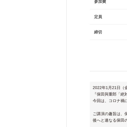
けいはんな「エジソンの会」
参加費
フォーラム・シンポジウム
定員
高等研ライブラリー
締切
関係機関との連携
2022年1月21
『保田與重郎「絶
今回は、コロナ禍
ご講演の趣旨は、
後へと連なる保田