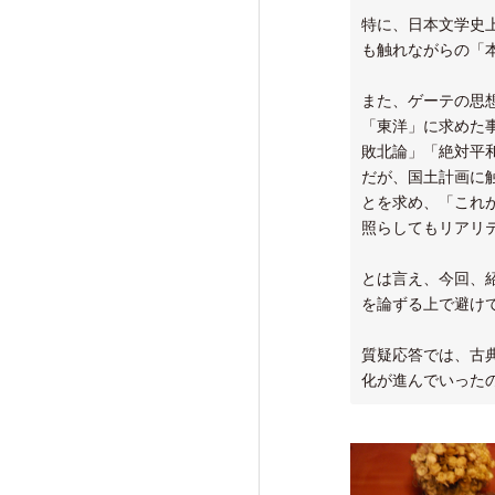
特に、日本文学史
も触れながらの「
また、ゲーテの思
「東洋」に求めた
敗北論」「絶対平
だが、国土計画に
とを求め、「これ
照らしてもリアリ
とは言え、今回、
を論ずる上で避け
質疑応答では、古
化が進んでいった