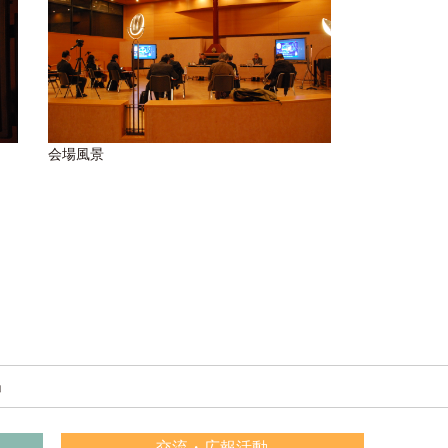
会場風景
」
交流・広報活動