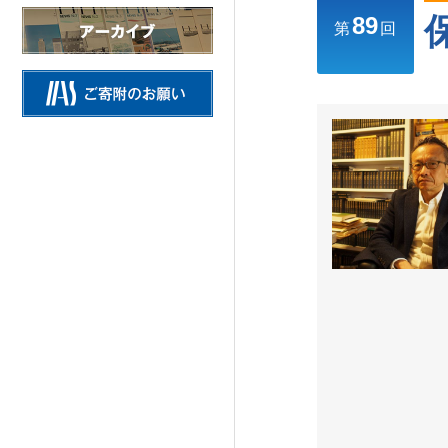
89
情報公開
第
回
施設の紹介
研究活動
Research Activities
研究活動TOP
研究事業方針
自主研究
公募研究・その他の研究