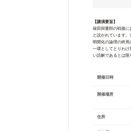
研究活動成果
【講演要旨】
保田與重郎の戦後に
と説かれています。
明開化の論理の終焉
交流・広報活動
一環としてとりわけ
Exchange and Public
い読解であるとは限
Relations Activities
開催日時
交流・広報活動TOP
けいはんな「ゲーテの会」
開催場所
けいはんな「meta鼎談」
けいはんな「市民懇談」
住所
IIAS塾ジュニアセミナー