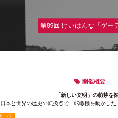
第89回 けいはんな「ゲー
開催概要
「新しい文明」の萌芽を
日本と世界の歴史の転換点で、転轍機を動かした
想・文学