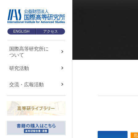
ENGLISH
アクセス
国際高等研究所に
ついて
国際高等研究所に
ついて
About us
研究活動
国際高等研究所について
交流・広報活動
TOP
メッセージ
基本理念・ミッション
設立経緯・歩み
組織・運営について
思