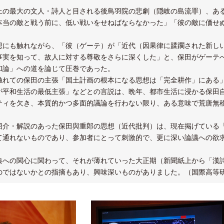
上の最大の文人・詩人と目される後鳥羽院の悲劇（隠岐の島流罪）、あ
本当の敵と戦う前に、低い戦いをせねばならなかった」「彼の敵に価せ
想にも触れながら、「彼（ゲーテ）が「近代（因果律に蹂躙された新し
事実を知って、故人に対する尊敬をさらに深くした」と、保田がゲーテ
和論」への道を論じて圧巻であった。
触れての保田の主張「国土計画の根本になる思想は「完全耕作」にある
が平和生活の最低主張」などとの言説は、晩年、都市生活に浸かる保田
ティを欠き、本質的かつ多面的議論を行わない限り、ある意味で荒唐無
紹介・解説のあった保田與重郎の思想（近代批判）は、現在掲げている
て通れないものであり、参加者にとって刺激的で、更に深い論議への欲
典への関心に関わって、それが薄れていった大正期（新聞紙上から「漢
のではないかとの指摘もあり、興味深いものがありました。（国際高等