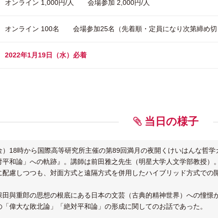
オンライン 1,000円/人 会場参加 2,000円/人
オンライン 100名 会場参加25名（先着順・定員になり次第締め切
2022年1月19日（水）必着
当日の様子
日（金）18時から国際高等研究所主催の第89回満月の夜開くけいはんな
対平和論」への軌跡』。講師は前田雅之先生（明星大学人文学部教授）
に配慮しつつも、対面方式と遠隔方式を併用したハイブリッド方式での
保田與重郎の思想の根底にある日本の文芸（古典的精神世界）への憧憬
の「偉大な敗北論」「絶対平和論」の形成に関してのお話であった。