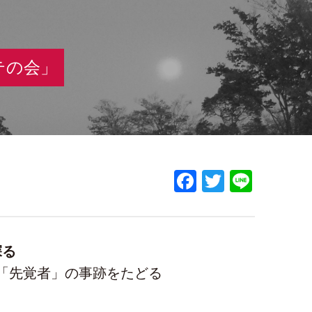
テの会」
Facebook
Twitter
Line
探る
「先覚者」の事跡をたどる