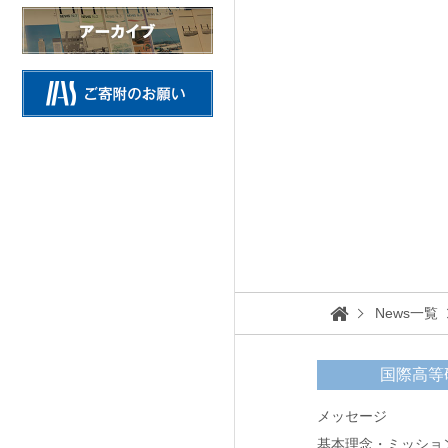
情報公開
施設の紹介
研究活動
Research Activities
研究活動TOP
News一覧
研究事業方針
国際高等
自主研究
メッセージ
公募研究・その他の研究
基本理念・ミッショ