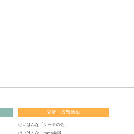
交流・広報活動
けいはんな「ゲーテの会」
けいはんな「meta鼎談」