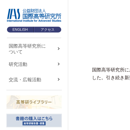
ENGLISH
アクセス
国際高等研究所に
ついて
国際高等研究所に
ついて
About us
研究活動
国際高等研究所に
国際高等研究所について
した。引き続き新
交流・広報活動
TOP
メッセージ
基本理念・ミッション
設立経緯・歩み
組織・運営について