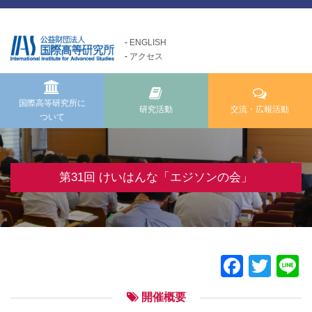
ENGLISH
アクセス
国際高等研究所について
交流・広報活動
研究活動
Exchange and Public
Research Activities
About us
Relations Activities
国際高等研究所に
研究活動
交流・広報活動
ついて
国際高等研究所についてTOP
研究活動TOP
交流・広報活動TOP
メッセージ
研究事業方針
けいはんな「ゲーテの会」
基本理念・ミッション
自主研究
第31回 けいはんな「エジソンの会」
けいはんな「meta鼎談」
設立経緯・歩み
公募研究・その他の研究
けいはんな「市民懇談」
組織・運営について
研究活動成果
IIAS塾ジュニアセミナー
情報公開
けいはんな「エジソンの会」
Faceb
Twit
L
施設の紹介
フォーラム・シンポジウム
開催概要
高等研ライブラリー