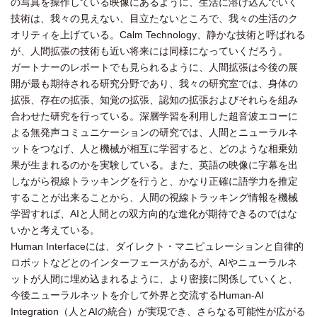
の写真を操作している映像にあるように、生活に溶け込んでいく
技術は、我々の見えない、目立たないところで、我々の生活のク
オリティを上げている。Calm Technology、静かな技術と呼ばれる
が、人間拡張の技術も近い将来には同様になっていくだろう。
ガートナーのレポートでも見られるように、人間拡張は今後の展
開が最も期待される研究分野であり、我々の研究室では、身体の
拡張、存在の拡張、知覚の拡張、認知の拡張およびそれらを組み
合わせた研究を行っている。深層学習を利用した超音波エコーに
よる無発声コミュニケーションの研究では、人間とニューラルネ
ットをつなげ、人と機械が相互に学習すると、どのような相乗効
果が生まれるのかを実験している。また、英語の映像に字幕を出
しながら視線トラッキングを行うと、かなり正確に語学力を推定
することが出来ることから、人間の視線トラッキング情報を機械
学習すれば、AIと人間との双方向的な進化が期待できるのではな
いかと考えている。
Human Interfaceには、ダイレクト・マニピュレーションと自律的
ロボットなどとのインターフェースがあるが、AIやニューラルネ
ットが人間に埋め込まれるように、より密接に関係していくと、
今後ニューラルネットを介して外界と交流するHuman-AI
Integration（人とAIの統合）が実現でき、さらなる可能性が広がる