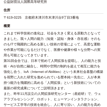
公益財団法人国際高等研究所
住所
〒619-0225 京都府木津川市木津川台9丁目3番地
概要
これまで科学技術の進化は、社会を大きく変える原動力となって
きました。我々人間の能力（知覚・認知・身体・存在感）そのも
のもITで飛躍的に高める新しい技術の登場によって、高度な運動
や作業が可能になるだけでなく、医療や健康や様々な分野への実
用も可能となってきています。
第31回会合では、日本で初めて人間拡張を提唱し、人の能力と技
術・AIが自然に融合し、時間や空間の制約を超えて相互に能力を
強化し合う、IoA（Internet of Abilities）という未来社会基盤の構築
を視野に入れた研究を進められている暦本純一先生に、人が本来
持つ能力を飛躍的に高める「人間拡張」という新技術についての
最新の研究成果についてご説明頂きます。
また、昨年11月設立の人間拡張研究センター（産総研）で、ウェ
アラブルセンシング、ロボット、ヒューマンインタラクション、
サービス工学等の技術を統合し、人に寄り沿い、人の能力を高め