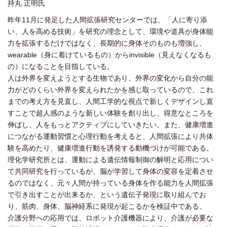
持丸 正明氏
昨年11月に発足した人間拡張研究センターでは、「人に寄り添
い、人を高める技術」を研究の理念として、環境や道具が身体能
力を拡張するだけではなく、長期的に身体そのものも増強し、
wearable（身に着けているもの）からinvisible（見えなくなるも
の）になることを目指している。
人は外界を変えようとする生物であり、外界の変化から自分の能
力がどのくらい外界を変えられたかを感じ取っているので、これ
までの考え方を見直し、人間工学的な視点で新しくデザインし直
すことで超人感のような新しい体験を創り出し、得意なところを
伸ばし、人をもっとアクティブにしていきたい。また、健康増進
につながる運動習慣と心理行動を考えると、人間拡張により共体
験を高めたり、健康増進行動を誘発する動機づけが可能である。
理化学研究所とは、運動による遺伝情報制御の解明と応用につい
て共同研究を行っているが、脳が学習して身体の変容を定着させ
るのではなく、元々人間が持っている身体を作る能力を人間拡張
で引き出すことが出来るか、という遺伝子発現に取り組んでお
り、筋肉、身体、脳神経系に発現が起こるかを検証中である。
介護分野への応用では、ロボット介護機器により、介護が必要な