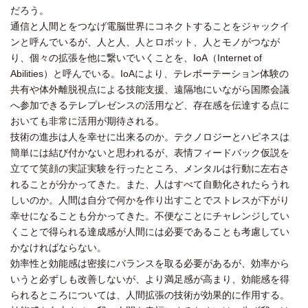
だろう。
通信と人間とをつなげ電脳世界にコネクトすることをジャックイ
ンと呼んでいるが、人と人、人とロボット、人とモノがつなが
り、個々の拡張を他に繋いでいくことを、IoA（Internet of
Abilities）と呼んでいる。IoAにより、テレポーテーション体験の
共有や体外離脱視点による技能支援、遠隔地にいながら国際会議
へ参加できるテレプレゼンスの活用など、存在感を伝達する点に
おいても非常に活用が期待される。
技術の進歩は人を幸せに出来るのか。テクノロジーとハピネスは
簡単には結び付かないと思われるが、表情フィードバック仮説を
立てて笑顔の実証実験を行ったところ、メンタルは行動に左右さ
れることが分かってきた。また、人はすべて自動化されたらうれ
しいのか。人間は自分で何かを作り出すことでストレスが下がり
幸せになることも分かってきた。不便なことにチャレンジしてい
くことで得られる達成感が人間には必要であることも考慮してい
かなければならない。
効率性と効能感は密接にバランスを取る必要があるが、効率から
いうと必ずしも改善しないが、より満足感が高まり、効能感を得
られるところについては、人間拡張の技術が効果的に作用する。