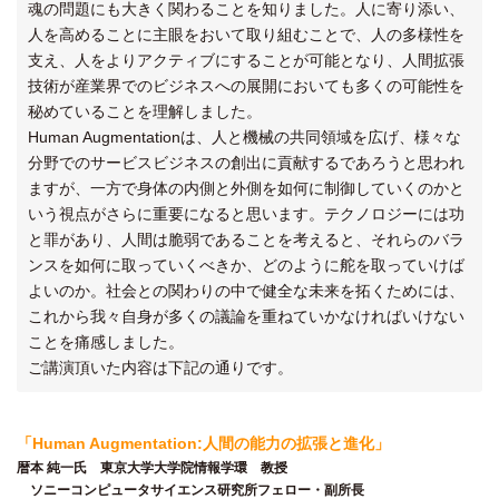
魂の問題にも大きく関わることを知りました。人に寄り添い、
人を高めることに主眼をおいて取り組むことで、人の多様性を
支え、人をよりアクティブにすることが可能となり、人間拡張
技術が産業界でのビジネスへの展開においても多くの可能性を
秘めていることを理解しました。
Human Augmentationは、人と機械の共同領域を広げ、様々な
分野でのサービスビジネスの創出に貢献するであろうと思われ
ますが、一方で身体の内側と外側を如何に制御していくのかと
いう視点がさらに重要になると思います。テクノロジーには功
と罪があり、人間は脆弱であることを考えると、それらのバラ
ンスを如何に取っていくべきか、どのように舵を取っていけば
よいのか。社会との関わりの中で健全な未来を拓くためには、
これから我々自身が多くの議論を重ねていかなければいけない
ことを痛感しました。
ご講演頂いた内容は下記の通りです。
「Human Augmentation:人間の能力の拡張と進化」
暦本 純一氏 東京大学大学院情報学環 教授
ソニーコンピュータサイエンス研究所フェロー・副所長