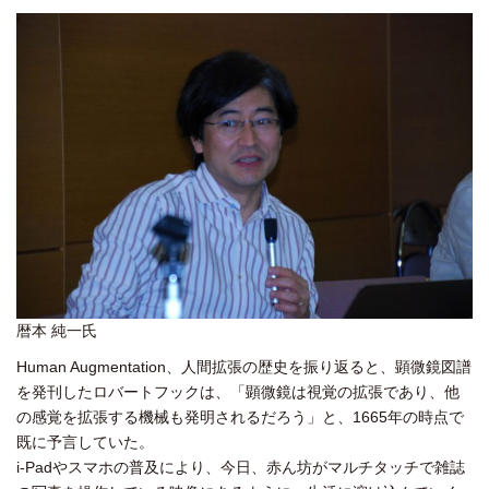
暦本 純一氏
Human Augmentation、人間拡張の歴史を振り返ると、顕微鏡図譜
を発刊したロバートフックは、「顕微鏡は視覚の拡張であり、他
の感覚を拡張する機械も発明されるだろう」と、1665年の時点で
既に予言していた。
i-Padやスマホの普及により、今日、赤ん坊がマルチタッチで雑誌