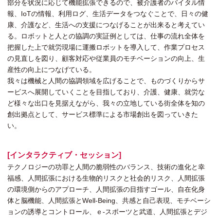
部分を状況に応じて機能拡張できるので、被介護者のバイタル情
報、IoTの情報、利用ログ、生活データをつなぐことで、日々の健
康、介護など、生活への支援につなげることが出来ると考えてい
る。ロボットと人との協調の実証例としては、仕事の流れ全体を
把握した上で就労現場に運搬ロボットを導入して、作業プロセス
の見直しを図り、顧客対応や従業員のモチベーションの向上、生
産性の向上につなげている。
我々は機械と人間の協調領域を広げることで、ものづくりからサ
ービスへ展開していくことを目指しており、介護、健康、就労な
ど様々な出口を見据えながら、我々の立地している街全体を知の
創出拠点として、サービス標準による市場創出を図っていきた
い。
[インタラクティブ・セッション]
テクノロジーの功罪と人間の脆弱性のバランス、技術の進化と幸
福感、人間拡張における生物的リスクと社会的リスク、人間拡張
の環境側からのアプローチ、人間拡張の目指すゴール、自在化身
体と脳機能、人間拡張とWell-Being、共感と自己表現、モチベーシ
ョンの誘導とコントロール、ｅ-スポーツと武道、人間拡張とデジ