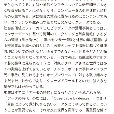
要となってくる。もはや通信インフラについては研究開発に大き
な投資が回ることは少なくなり、コンピュータの処理速度も頭打
ちの状態である。次に投資の重点に置かれるのはコンテンツであ
り、コンテンツを生み出す基となるのがビッグデータである。
社会的価値にフォーカスしたビッグデータの活用事例としては、
センサーデータに基づく河川のモニタリングと気象情報によるダ
ムの管理（洪水/治水）、車のセンサー情報と外界の環境情報によ
る交通事故削減への取り組み、医療のレセプト情報に基づく健康
管理についての分析など、今までできなかった世界をどんどん拓
くことが可能となってきている。一方でAIは、画像認識やアルフ
ァ碁の勝利に見られるように、対象がクローズされた世界では多
くの実績を上げてきているが、チャットボットの事件やテスラの
死亡事故に見られるようにオープンワールドに対する取り組みは
まだまだこれからであり、クローズドワールドとの間には大きな
壁が立ちはだかっている。
現在はすでに「データの時代」になったことが実感されるが、
「データの時代」の次には、「Observable by design」、つまり
「目的によって識別できる良いデータをどうやって作るか」とい
うことが重要であり、それが次に世界を変革する一番重要な鍵で