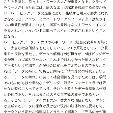
ことを意味し、益々ネットワークの太さが重要となる。クラウド
をワークさせるためには、膨大なエッジ端末を接続する必要があ
り、IoT、ビッグデータの進展により、接続する端末が膨大になれ
ばなるほど、クラウド上のハードウエアリソース以上に接続ライ
ンの重要性が増す。つまり、国家の発展はネットワーク・インフ
ラをどれだけハイバンドに取っておくかに左右されるということ
になる。
IoT、ビッグデータ、AIの３つのキーワードは社会の変革を可能に
し、大きな社会価値をもたらしている。IoTは原則としてデータ収
集系の役割を果たし、データの解析はAIが担うが、AIはビッグデー
タが無ければ成り立たない。これまで取れなかった膨大なビッグ
データという領域で、AIが社会に変化を与えているのであり、こ
れは「データの時代」であると同時に「情報爆発の時代」といえ
る。「データの時代」にあって社会価値を見出すためには、学問
そのものがもはや単純なモデリング、通常のフォーミュラでは表
せない時代に入ってきており、それらを超えたデータ基盤の作成
が必須であり、それはまさに大きな世界観の変革であるといえ
る。そこでは、データそのものが一番大きな価値となり、マシン
が生成するデータに権利が及ばない現行の法体制から脱却して、
データという新たな情報財をどうやって国家として守るのかが重