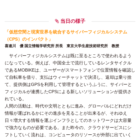
当日の様子
「仮想空間と現実世界を統合するサイバーフィジカルシステム
（CPS）のインパクト」
喜連川 優 国立情報学研究所 所長 東京大学生産技術研究所 教授
サイバーフィジカルシステムは既に至るところで使われるよう
になっている。例えば、中国全土で流行しているレンタサイクル
であるMOBIKEは、ユーザーがスマートフォンで位置情報を確認し
て自転車を借り、支払はウィーチャットで決済し、返却は乗り捨
て、提供側はGPSを利用して管理するというふうに、サイバーと
フィジカルが連携したCPSによる新しいソリューションが提供さ
れている。
人間の活動は、時代や文明とともに進み、グローバルにどれだけ
情報が運ばれるかにその進歩を見ることが出来るが、それゆえ
日々増大する情報を運ぶインフラとしてのネットワークは大容量
で強力なものが必要である。また昨今の、クラウドサービスにシ
フトしていく流れは、コンピュータのリソースが外部に出ていく