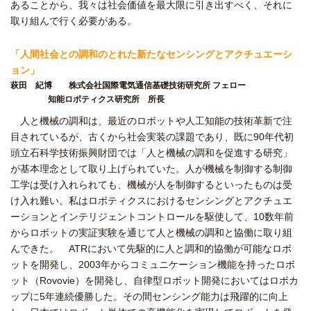
あることから、我々は社会価値を最大限に引き出すべく、それに
取り組んで行く必要がある。
「人間社会との調和のとれた新たなセンシングとアクチュエーシ
ョン」
萩田 紀博 株式会社国際電気通信基礎技術研究所 フェロー
知能ロボティクス研究所 所長
人と機械の調和は、最近のロボットや人工知能の技術革新で注
目されているが、古くから社会実装の課題であり、既に90年代初
頭立石科学技術振興財団では「人と機械の調和を促進する研究」
が基本理念として取り上げられていた。人が機械を制御する制御
工学は受け入れられても、機械が人を制御するといったものは受
け入れ難い。私はロボティクスにおけるセンシングとアクチュエ
ーションとインテリジェントコントロールを駆使して、10数年前
からロボットの実証実験を通じて人と機械の調和と協働に取り組
んできた。 ATRにおいて先駆的に人と調和的協働が可能なロボ
ットを開発し、2003年からコミュニケーション機能を持ったロボ
ット（Rovovie）を開発し、自律型ロボット開発においてはロボカ
ップに5年連続優勝した。その間センシング能力は飛躍的に向上