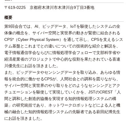
〒619-0225 京都府木津川市木津川台9丁目3番地
概要
第9回会合では、AI、ビッグデータ、IoTを駆使したシステムの全
体像の概念を、サイバー空間と実世界の動きが緊密に結合される
CPS*（Cyber Physical System）を通して示し、CPSを支えるシス
テム基盤とこれまでとの違いについての技術的な紹介と解説を、
電子情報通信学会ならびに情報処理学会フェローで文部科学省や
経済産業省のプロジェクトで中心的な役割を果たされている喜連
川優先生にお話を頂きました。
また、ビッグデータやセンシングデータを取り込み、あらゆる情
報を統合的に働かせるCPSが、人間社会との調和を図りながら、
サイバー空間と実世界のやり取りをどのようなセンシングとアク
チュエーションを駆使して実現していくかを、JSTのCREST「人
間と調和した創造的協働を実現する知的情報処理システムの構
築」の研究統括であり、ネットワークロボットなどによる人と機
械の融合した知的情報処理システムの先駆者である萩田紀博先生
にお話を頂きました。