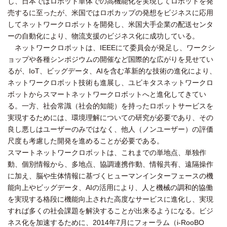
し、日本ではロボット単体での高機能化を実現してロボットを発
売するに至ったが、米国ではロボカップの発想をビジネスに応用
してネットワークロボットを開発し、米国大手企業の配送センタ
ーの自動化により、物流支援のビジネス化に成功している。
ネットワークロボットは、IEEEにて委員会が発足し、ワークシ
ョップや各種シンポジウムの開催など国際的な広がりを見せてい
るが、IoT、ビッグデータ、AIを含む革新的な技術の進化により、
ネットワークロボット技術も進展し、ユビキタスネットワークロ
ボットからスマートネットワークロボットへと進化してきてい
る。一方、社会常識（社会的知能）を持ったロボットサービスを
実現するためには、環境理解についての研究が必要であり、その
良し悪しはユーザーのみではなく、他人（ノンユーザー）の評価
尺度も考慮した開発を進めることが必要である。
スマートネットワークロボットは、これまでの単地点、単独作
動、個別情報から、多地点、協調連携作動、情報共有、遠隔操作
に加え、脳や生体情報に基づくヒューマンインターフェースの機
能向上やビッグデータ、AIの活用により、人と機械の調和的協働
を実現する格段に機能向上された高度なサービスに進化し、実現
すれば多くの社会課題を解決することが出来るようになる。ビジ
ネス化を加速するために、2014年7月にフォーラム（i-RooBO