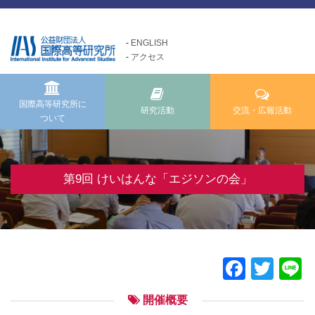
ENGLISH
アクセス
国際高等研究所について
交流・広報活動
研究活動
Exchange and Public
Research Activities
About us
Relations Activities
国際高等研究所に
研究活動
交流・広報活動
ついて
国際高等研究所についてTOP
研究活動TOP
交流・広報活動TOP
メッセージ
研究事業方針
けいはんな「ゲーテの会」
基本理念・ミッション
自主研究
第9回 けいはんな「エジソンの会」
けいはんな「meta鼎談」
設立経緯・歩み
公募研究・その他の研究
けいはんな「市民懇談」
組織・運営について
研究活動成果
IIAS塾ジュニアセミナー
情報公開
けいはんな「エジソンの会」
Faceb
Twit
L
施設の紹介
フォーラム・シンポジウム
開催概要
高等研ライブラリー