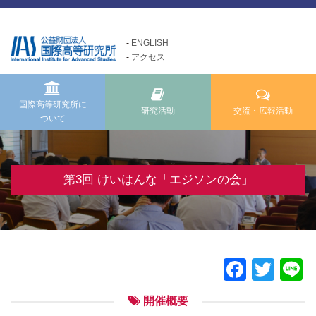
ENGLISH
アクセス
国際高等研究所について
交流・広報活動
研究活動
Exchange and Public
Research Activities
About us
Relations Activities
国際高等研究所に
研究活動
交流・広報活動
ついて
国際高等研究所についてTOP
研究活動TOP
交流・広報活動TOP
メッセージ
研究事業方針
けいはんな「ゲーテの会」
基本理念・ミッション
自主研究
第3回 けいはんな「エジソンの会」
けいはんな「meta鼎談」
設立経緯・歩み
公募研究・その他の研究
けいはんな「市民懇談」
組織・運営について
研究活動成果
IIAS塾ジュニアセミナー
情報公開
けいはんな「エジソンの会」
Faceb
Twit
L
施設の紹介
フォーラム・シンポジウム
開催概要
高等研ライブラリー