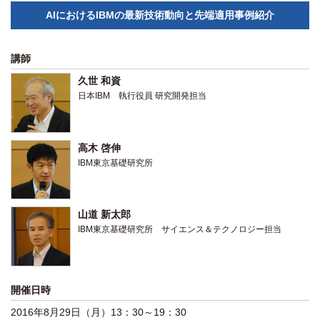
関係機関との連携
AIにおけるIBMの最新技術動向と先端適用事例紹介
講師
久世 和資
日本IBM 執行役員 研究開発担当
高木 啓伸
IBM東京基礎研究所
山道 新太郎
IBM東京基礎研究所 サイエンス＆テクノロジー担当
開催日時
2016年8月29日（月）13：30～19：30