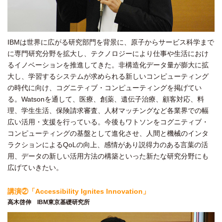
IBMは世界に広がる研究部門を背景に、原子からサービス科学まで
に専門研究分野を拡大し、テクノロジーにより仕事や生活におけ
るイノベーションを推進してきた。非構造化データ量が膨大に拡
大し、学習するシステムが求められる新しいコンピューティング
の時代に向け、コグニティブ・コンピューティングを掲げてい
る。Watsonを通して、医療、創薬、遺伝子治療、顧客対応、料
理、学生生活、保険請求審査、人材マッチングなど各業界での幅
広い活用・支援を行っている。今後もワトソンをコグニティブ・
コンピューティングの基盤として進化させ、人間と機械のインタ
ラクションによるQoLの向上、感情があり説得力のある言葉の活
用、データの新しい活用方法の構築といった新たな研究分野にも
広げていきたい。
講演②「Accessibility Ignites Innovation」
高木啓伸 IBM東京基礎研究所