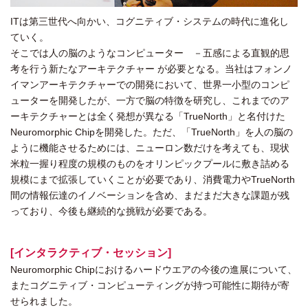
ITは第三世代へ向かい、コグニティブ・システムの時代に進化し
ていく。
そこでは人の脳のようなコンピューター －五感による直観的思
考を行う新たなアーキテクチャー が必要となる。当社はフォンノ
イマンアーキテクチャーでの開発において、世界一小型のコンピ
ューターを開発したが、一方で脳の特徴を研究し、これまでのア
ーキテクチャーとは全く発想が異なる「TrueNorth」と名付けた
Neuromorphic Chipを開発した。ただ、「TrueNorth」を人の脳の
ように機能させるためには、ニューロン数だけを考えても、現状
米粒一握り程度の規模のものをオリンピックプールに敷き詰める
規模にまで拡張していくことが必要であり、消費電力やTrueNorth
間の情報伝達のイノベーションを含め、まだまだ大きな課題が残
っており、今後も継続的な挑戦が必要である。
[インタラクティブ・セッション]
Neuromorphic Chipにおけるハードウエアの今後の進展について、
またコグニティブ・コンピューティングが持つ可能性に期待が寄
せられました。